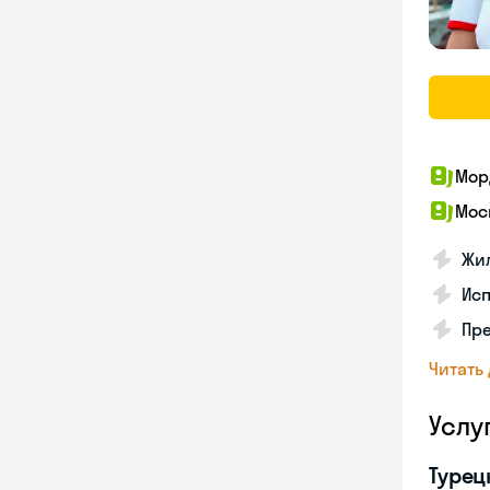
Мор
Мос
Жил
Ис
Пр
Читать
Услу
Турец