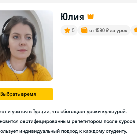
Юлия
5
от 1590 ₽ за урок
Выбрать время
ет и учится в Турции, что обогащает уроки культурой.
новится сертифицированным репетитором после курсов п
ользует индивидуальный подход к каждому студенту.