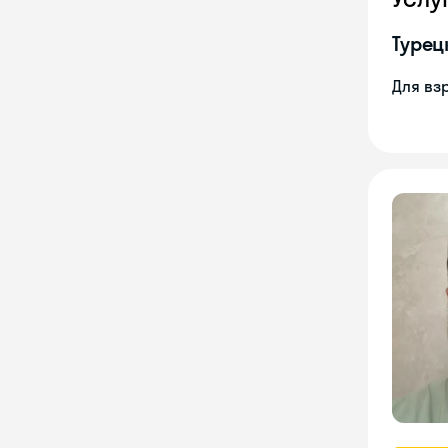
Турец
Для вз