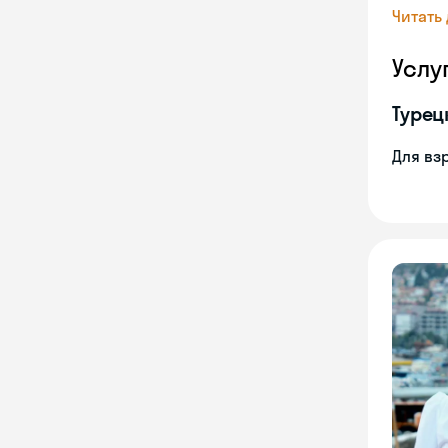
Читать
Услу
Турец
Для вз