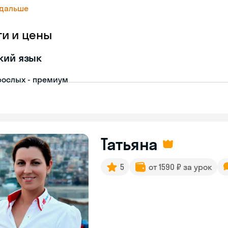
 дальше
ги и цены
кий язык
рослых - премиум
Татьяна
5
от 1590 ₽ за урок