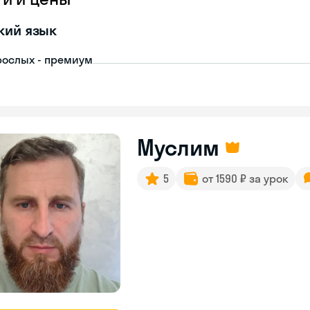
кий язык
рослых - премиум
Муслим
5
от 1590 ₽ за урок