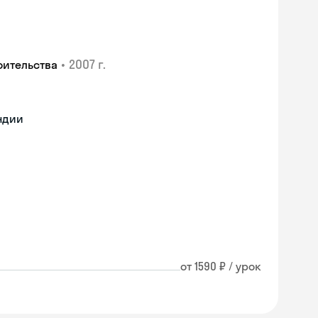
•
2007 г.
оительства
ндии
от 1590 ₽ / урок