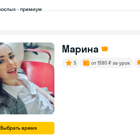
рослых - премиум
Марина
5
от 1590 ₽ за урок
Выбрать время