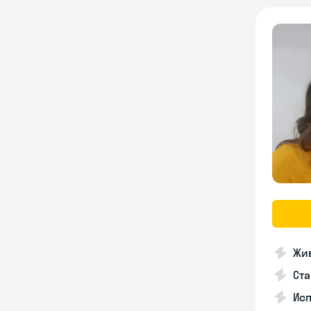
Жив
Ста
Исп