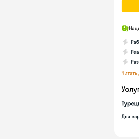
Нац
Ра
Реа
Ра
Читать
Услу
Турец
Для вз