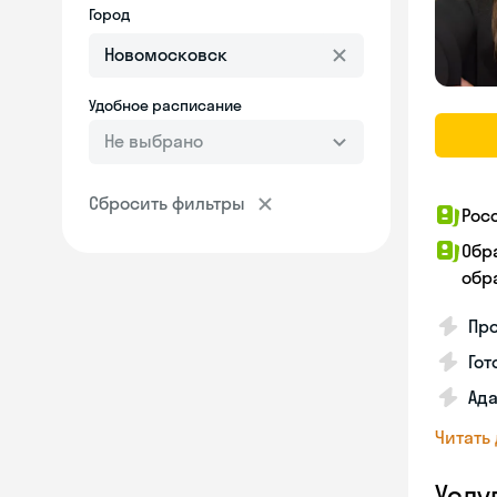
Город
Удобное расписание
Не выбрано
Сбросить фильтры
Рос
Обр
обра
Про
Гот
Ада
Читать
Услу