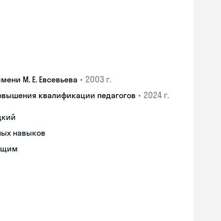
•
2003 г.
ени М. Е. Евсевьева
•
2024 г.
повышения квалификации педагогов
цкий
ных навыков
ющим