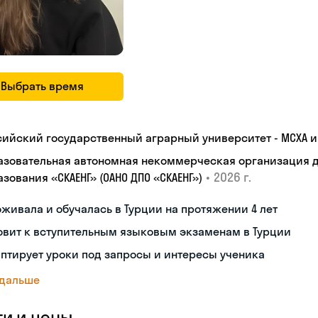
Выбрать время
сийский государственный аграрный университет - МСХА им
азовательная автономная некоммерческая организация 
•
2026 г.
зования «СКАЕНГ» (ОАНО ДПО «СКАЕНГ»)
живала и обучалась в Турции на протяжении 4 лет
овит к вступительным языковым экзаменам в Турции
птирует уроки под запросы и интересы ученика
 дальше
ги и цены