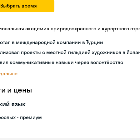
Выбрать время
иональная академия природоохранного и курортного стр
ботал в международной компании в Турции
лизовал проекты с местной гильдией художников в Ирла
звил коммуникативные навыки через волонтёрство
 дальше
ги и цены
кий язык
рослых - премиум