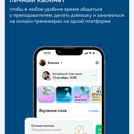
приложение
и Talks
чтобы в любое удобное время общаться
с преподавателем, делать домашку и заниматься
чтобы заниматься и изучать новые слова где
Групповые занятия для разговорной практики
на онлайн-тренажерах на одной платформе
и когда удобно
и индивидуальные встречи с преподавателями
со всего мира, чтобы общаться на английском
свободно