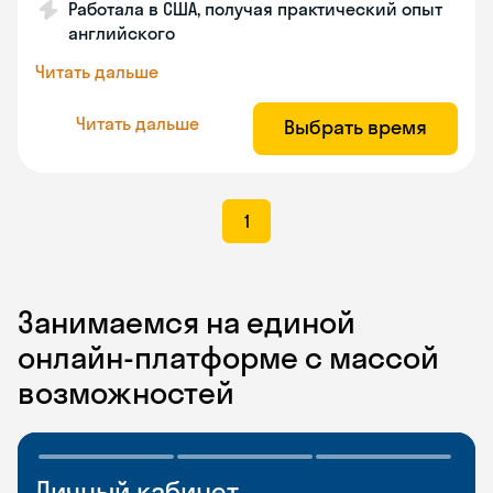
Работала в США, получая практический опыт
английского
Читать дальше
Читать дальше
Выбрать время
1
Занимаемся на единой
онлайн-платформе с массой
возможностей
Личный кабинет
Мобильное
Разговорные клубы