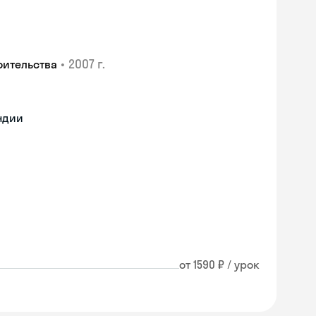
•
2007 г.
оительства
ндии
от 1590 ₽ / урок