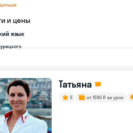
 дальше
ги и цены
кий язык
турецкого
Татьяна
5
от 1590 ₽ за урок