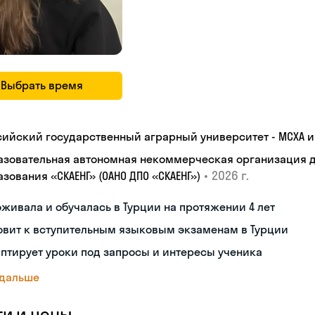
Выбрать время
сийский государственный аграрный университет - МСХА им
азовательная автономная некоммерческая организация 
•
2026 г.
зования «СКАЕНГ» (ОАНО ДПО «СКАЕНГ»)
живала и обучалась в Турции на протяжении 4 лет
овит к вступительным языковым экзаменам в Турции
птирует уроки под запросы и интересы ученика
 дальше
ги и цены