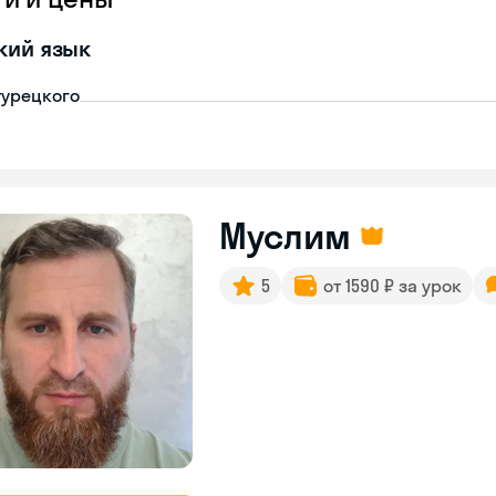
кий язык
турецкого
Муслим
5
от 1590 ₽ за урок