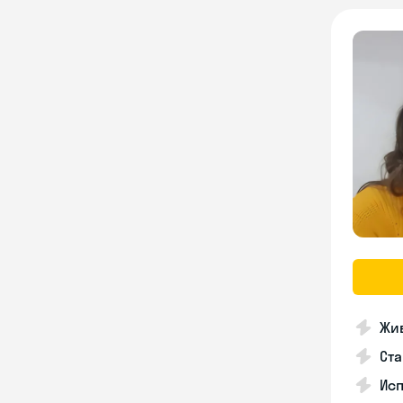
Жив
Ста
Исп