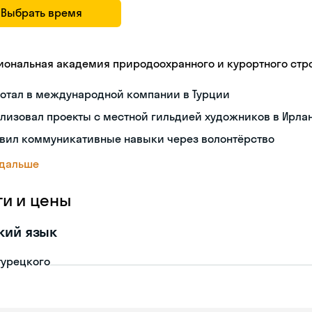
Выбрать время
иональная академия природоохранного и курортного стр
ботал в международной компании в Турции
лизовал проекты с местной гильдией художников в Ирла
звил коммуникативные навыки через волонтёрство
 дальше
ги и цены
кий язык
турецкого