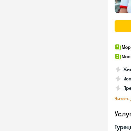
Мор
Мос
Жил
Ис
Пр
Читать
Услу
Турец