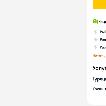
Нац
Ра
Реа
Ра
Читать
Услу
Турец
Уроки 