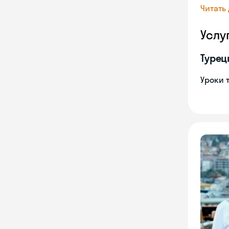
Читать
Услу
Турец
Уроки 