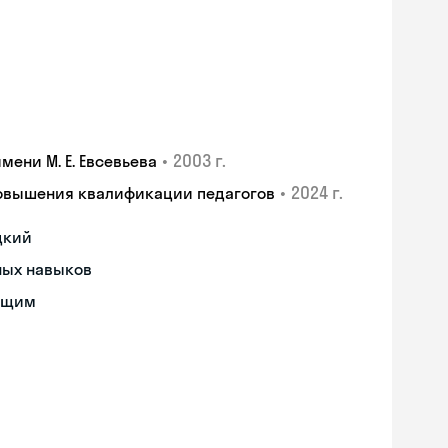
•
2003 г.
ени М. Е. Евсевьева
•
2024 г.
повышения квалификации педагогов
цкий
ных навыков
ющим