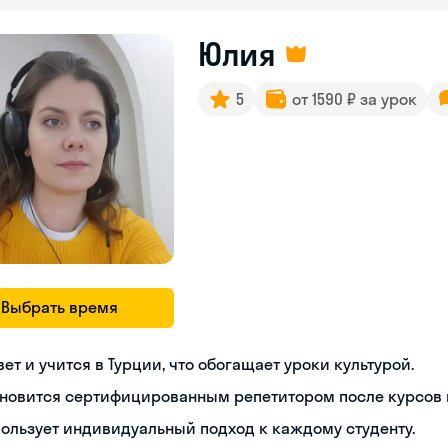
Юлия
5
от 1590 ₽ за урок
Выбрать время
ет и учится в Турции, что обогащает уроки культурой.
новится сертифицированным репетитором после курсов п
ользует индивидуальный подход к каждому студенту.