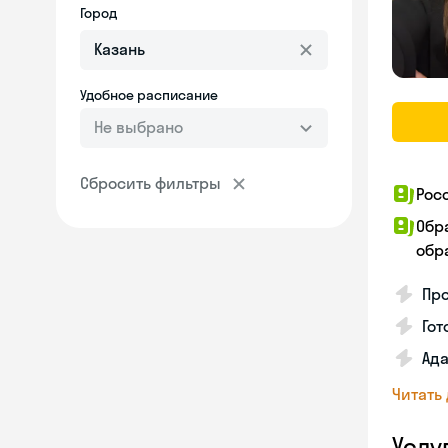
Город
Удобное расписание
Не выбрано
Сбросить фильтры
Рос
Обр
обра
Про
Гот
Ада
Читать
Услу