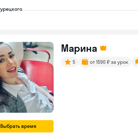
турецкого
Марина
5
от 1590 ₽ за урок
Выбрать время