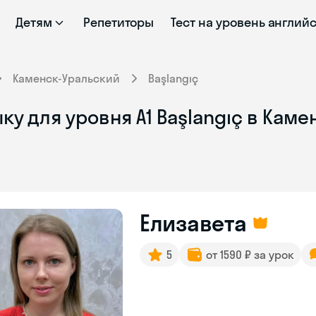
Детям
Репетиторы
Тест на уровень англий
Каменск-Уральский
Başlangıç
ку для уровня A1 Başlangıç в Кам
Елизавета
5
от 1590 ₽ за урок