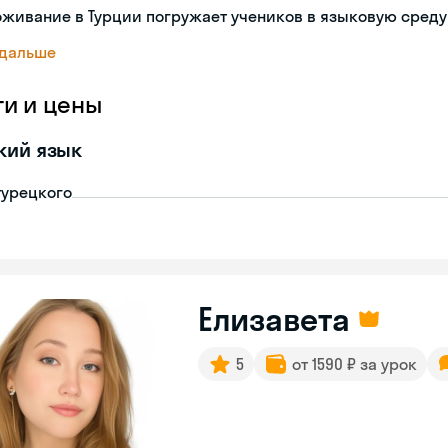
живание в Турции погружает учеников в языковую среду
 дальше
ги и цены
кий язык
турецкого
Елизавета
5
от 1590 ₽ за урок