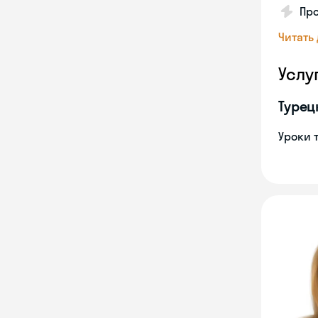
Про
Читать
Услу
Турец
Уроки 