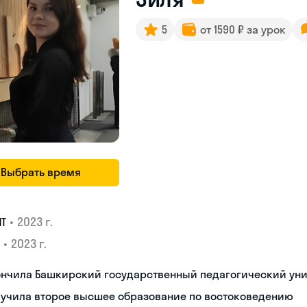
5
от 1590 ₽ за урок
Выбрать время
•
2023 г.
ИТ
•
2023 г.
ончила Башкирский государственный педагогический ун
лучила второе высшее образование по востоковедению