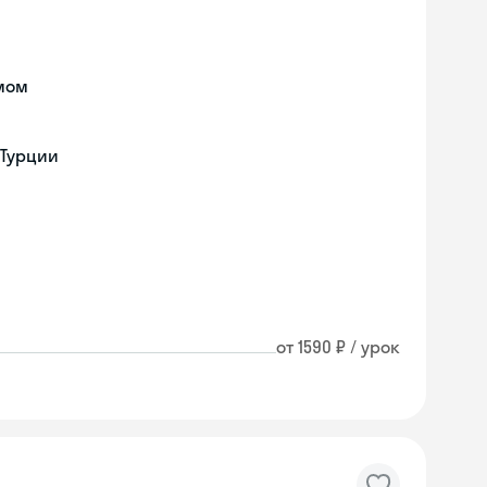
мом
 Турции
от 1590 ₽ / урок