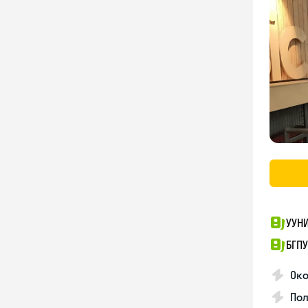
УУН
БГПУ
Ок
По