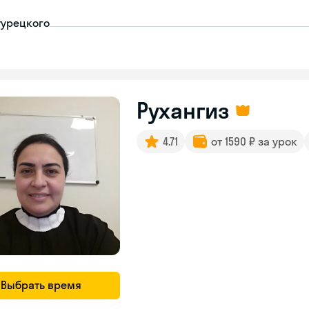
турецкого
Рухангиз
4.71
от 1590 ₽ за урок
Выбрать время