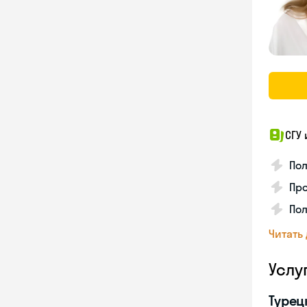
СГУ
Пол
Про
Пол
Читать
Услу
Турец