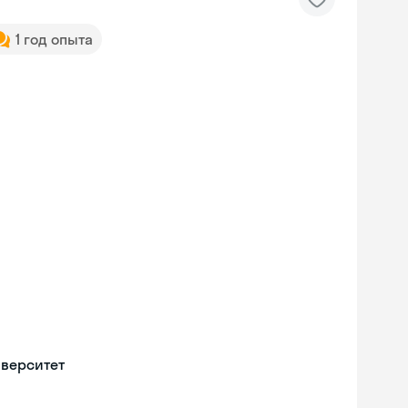
1 год опыта
иверситет