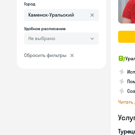
Город
Удобное расписание
Не выбрано
Сбросить фильтры
Ура
Исп
Пом
Соз
Читать
Услу
Турец