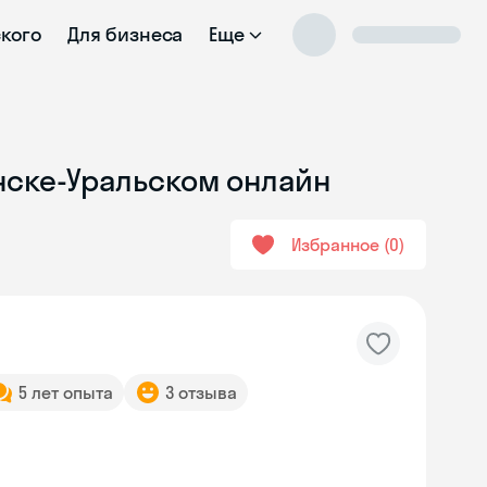
ского
Для бизнеса
Еще
енске-Уральском онлайн
Избранное
0
5 лет опыта
3 отзыва