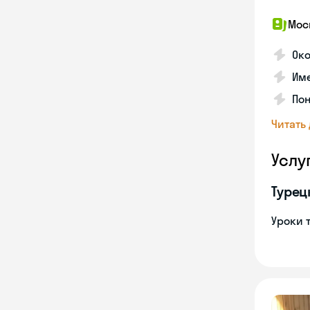
Мос
Ок
Им
Пон
Читать
Услу
Турец
Уроки 