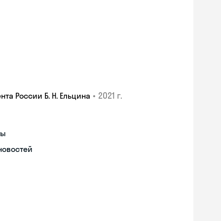
•
2021 г.
а России Б. Н. Ельцина
ты
новостей