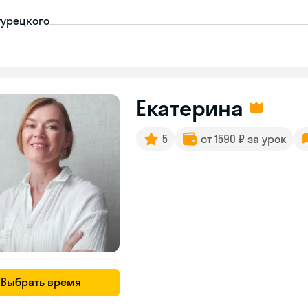
турецкого
Екатерина
5
от 1590 ₽ за урок
Выбрать время