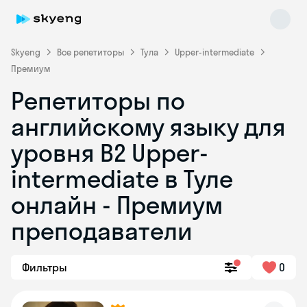
Skyeng
Все репетиторы
Тула
Upper-intermediate
Премиум
Репетиторы по
английскому языку для
уровня B2 Upper-
intermediate в Туле
Skyeng Chat
online
онлайн - Премиум
преподаватели
Фильтры
0