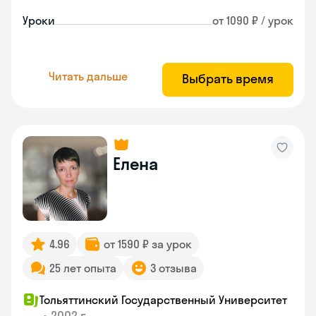
Уроки
от 1090 ₽ / урок
Читать дальше
Выбрать время
Елена
4.96
от 1590 ₽ за урок
25 лет опыта
3 отзыва
Тольяттинский Государственный Университет
•
2002 г.