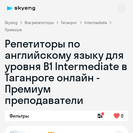
Skyeng
Все репетиторы
Таганрог
Intermediate
Премиум
Репетиторы по
английскому языку для
уровня B1 Intermediate в
Таганроге онлайн -
Skyeng Chat
online
Премиум
преподаватели
Фильтры
0