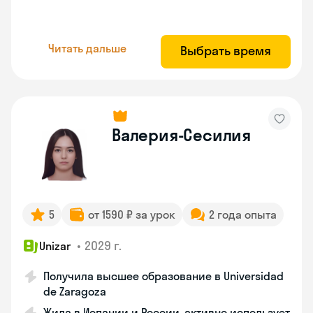
Читать дальше
Выбрать время
Валерия-Сесилия
5
от 1590 ₽ за урок
2 года опыта
•
2029 г.
Unizar
Получила высшее образование в Universidad
de Zaragoza
Жила в Испании и России, активно использует