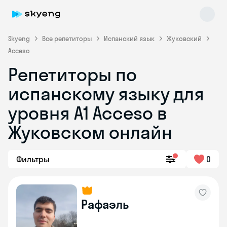
Skyeng
Все репетиторы
Испанский язык
Жуковский
Acceso
Репетиторы по
испанскому языку для
уровня A1 Acceso в
Жуковском онлайн
Skyeng Chat
online
Фильтры
0
Рафаэль