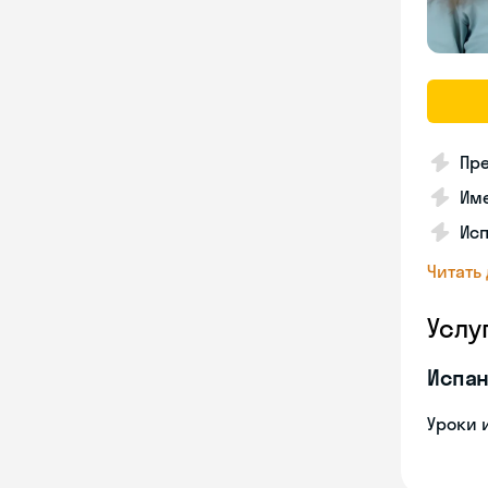
Пре
Име
Исп
Читать
Услу
Испан
Уроки 