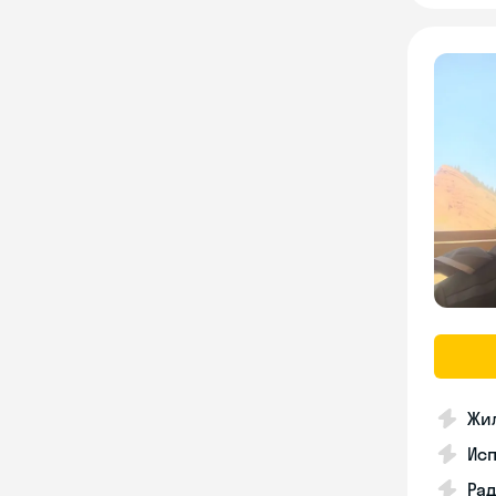
Жил
Ис
Рад