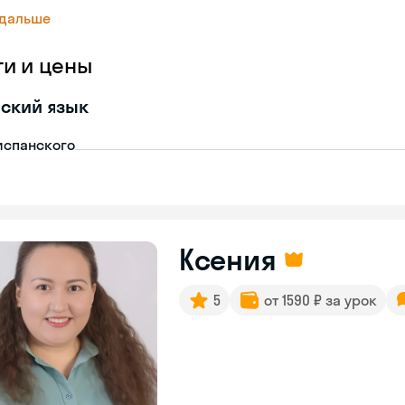
 дальше
ги и цены
ский язык
испанского
Ксения
5
от 1590 ₽ за урок