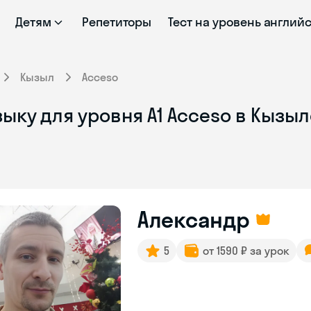
Детям
Репетиторы
Тест на уровень англий
Кызыл
Acceso
ыку для уровня A1 Acceso в Кызы
Александр
5
от 1590 ₽ за урок