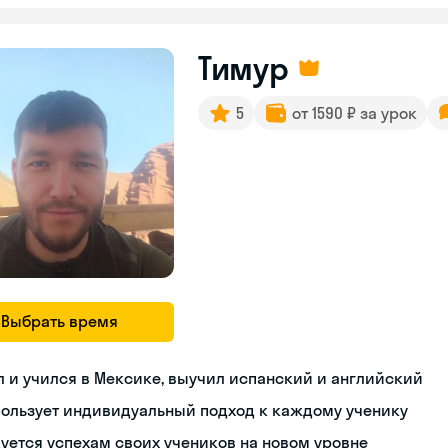
Тимур
5
от 1590 ₽ за урок
Выбрать время
 и учился в Мексике, выучил испанский и английский
пользует индивидуальный подход к каждому ученику
уется успехам своих учеников на новом уровне