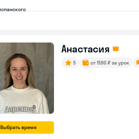
испанского
Анастасия
5
от 1590 ₽ за урок
Выбрать время