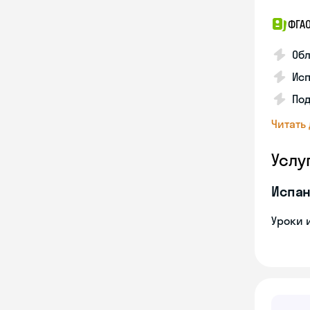
ФГА
Обл
Ис
По
Читать
Услу
Испан
Уроки 