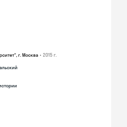
•
2015 г.
ситет", г. Москва
гальский
 истории