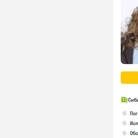
Сиб
Пог
Исп
Обс