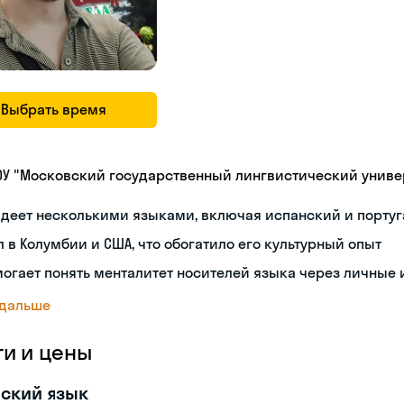
Выбрать время
ОУ "Московский государственный лингвистический универ
деет несколькими языками, включая испанский и порту
 в Колумбии и США, что обогатило его культурный опыт
огает понять менталитет носителей языка через личные
 дальше
ги и цены
ский язык