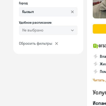
Город
Удобное расписание
Не выбрано
Сбросить фильтры
ФГБ
Вла
Жил
Пом
Читать
Услу
Испан