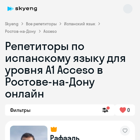
Skyeng
Все репетиторы
Испанский язык
Ростов-на-Дону
Acceso
Репетиторы по
испанскому языку для
уровня A1 Acceso в
Ростове-на-Дону
Skyeng Chat
online
онлайн
Фильтры
0
Рафаэль