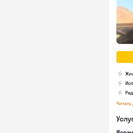
Жил
Ис
Рад
Читать
Услу
Испан