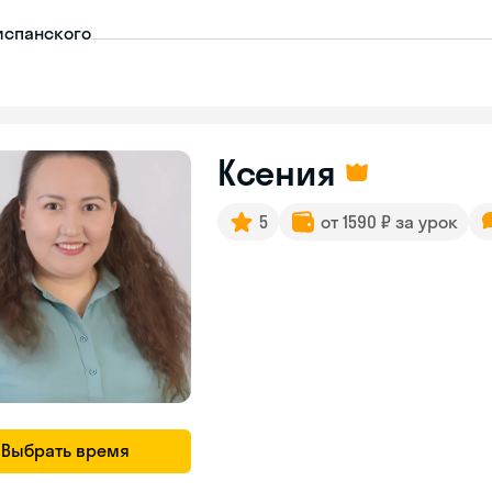
испанского
Ксения
5
от 1590 ₽ за урок
Выбрать время