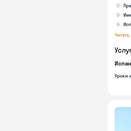
Пре
Име
Исп
Читать
Услу
Испан
Уроки 