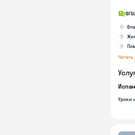
ФГБ
Вла
Жил
Пом
Читать
Услу
Испан
Уроки 