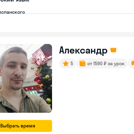
испанского
Александр
5
от 1590 ₽ за урок
Выбрать время