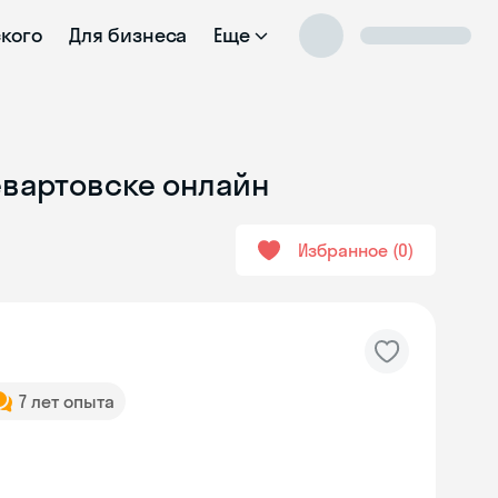
ского
Для бизнеса
Еще
евартовске онлайн
Избранное
0
7 лет опыта