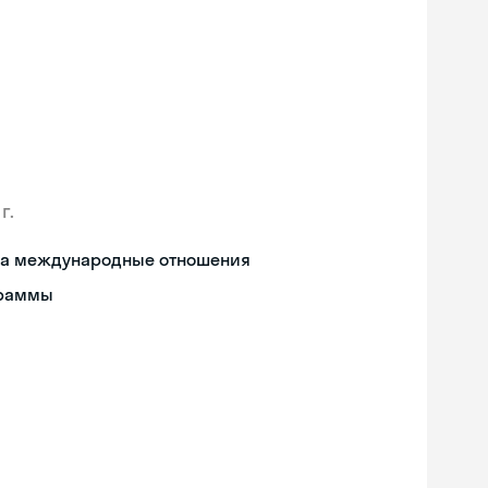
г.
 на международные отношения
граммы