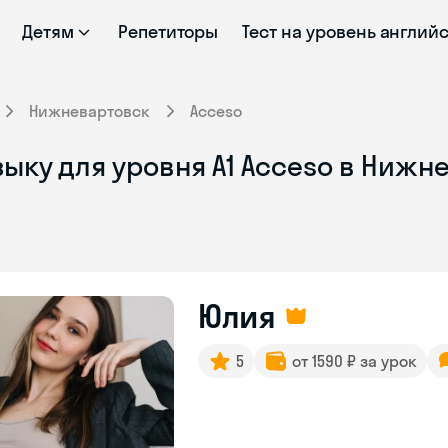
Детям
Репетиторы
Тест на уровень англий
Нижневартовск
Acceso
ыку для уровня A1 Acceso в Нижн
Юлия
5
от 1590 ₽ за урок