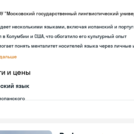
ОУ "Московский государственный лингвистический универ
деет несколькими языками, включая испанский и порту
 в Колумбии и США, что обогатило его культурный опыт
огает понять менталитет носителей языка через личные
 дальше
ги и цены
ский язык
испанского