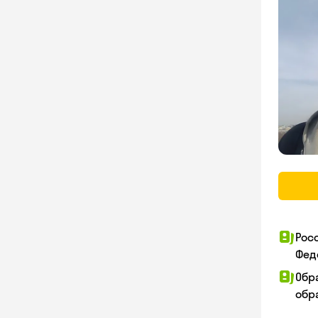
Рос
Фед
Обр
обра