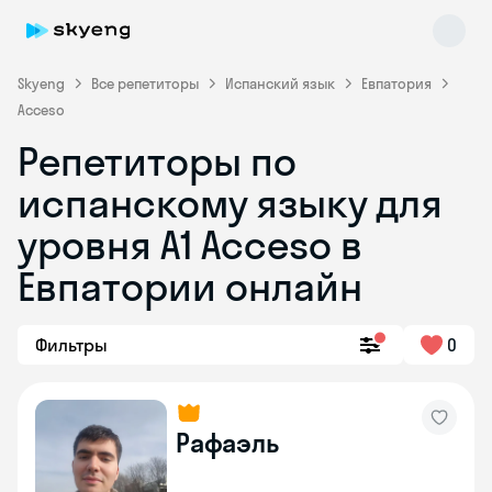
Skyeng
Все репетиторы
Испанский язык
Евпатория
Acceso
Репетиторы по
испанскому языку для
уровня A1 Acceso в
Евпатории онлайн
Skyeng Chat
online
Фильтры
0
Рафаэль