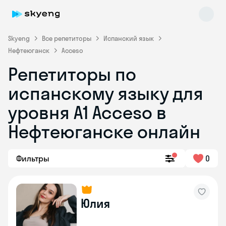
Skyeng
Все репетиторы
Испанский язык
Нефтеюганск
Acceso
Репетиторы по
испанскому языку для
уровня A1 Acceso в
Нефтеюганске онлайн
Skyeng Chat
online
Фильтры
0
Юлия