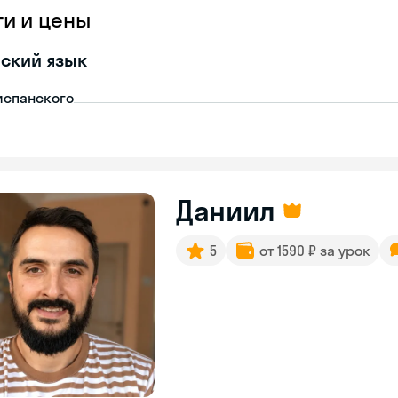
ги и цены
ский язык
испанского
Даниил
5
от 1590 ₽ за урок