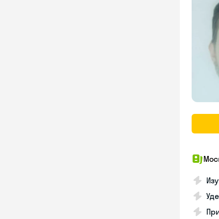
Мос
Изу
Уд
Пр