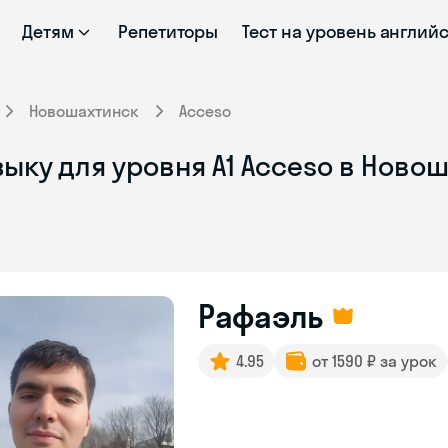
Детям
Репетиторы
Тест на уровень англий
Новошахтинск
Acceso
ыку для уровня A1 Acceso в Ново
Рафаэль
4.95
от 1590 ₽ за урок