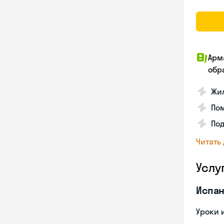
Арм
обр
Жил
Пом
Под
Читать
Услу
Испан
Уроки 