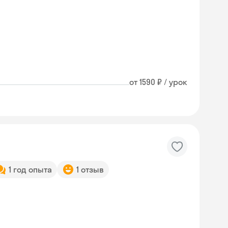
от 1590 ₽ / урок
1 год опыта
1 отзыв
Skyeng Chat
online