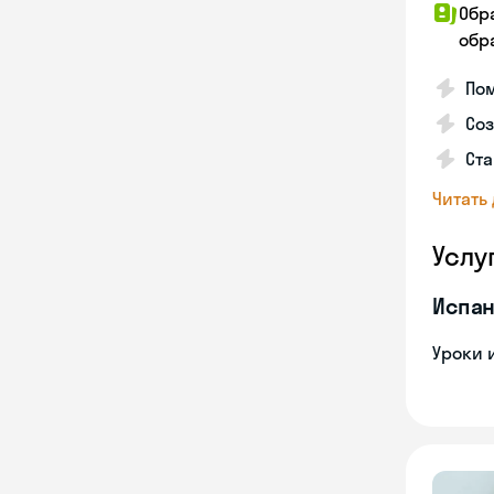
Обр
обра
Пом
Соз
Ста
Читать
Услу
Испан
Уроки 