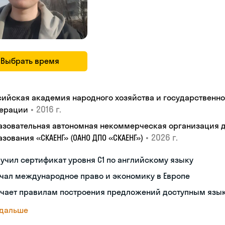
Выбрать время
сийская академия народного хозяйства и государственн
•
2016 г.
ерации
азовательная автономная некоммерческая организация 
•
2026 г.
зования «СКАЕНГ» (ОАНО ДПО «СКАЕНГ»)
учил сертификат уровня С1 по английскому языку
чал международное право и экономику в Европе
учает правилам построения предложений доступным язы
 дальше