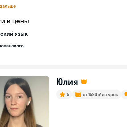
 дальше
ги и цены
ский язык
испанского
Юлия
5
от 1590 ₽ за урок