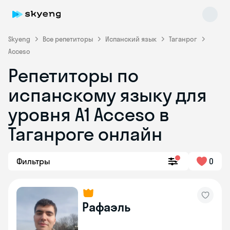
Skyeng
Все репетиторы
Испанский язык
Таганрог
Acceso
Репетиторы по
испанскому языку для
уровня A1 Acceso в
Таганроге онлайн
Skyeng Chat
online
Фильтры
0
Рафаэль