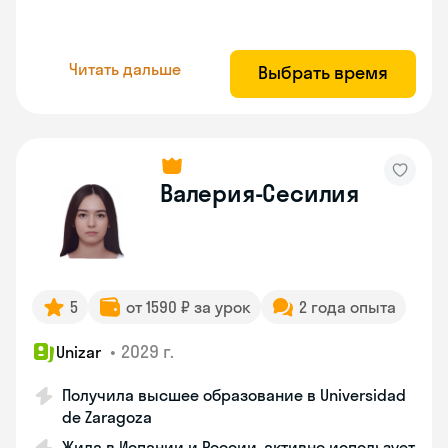
Читать дальше
Выбрать время
Валерия-Сесилия
5
от 1590 ₽ за урок
2 года опыта
•
2029 г.
Unizar
Получила высшее образование в Universidad
de Zaragoza
Жила в Испании и России, активно использует