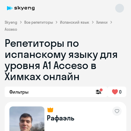
Skyeng
Все репетиторы
Испанский язык
Химки
Acceso
Репетиторы по
испанскому языку для
уровня A1 Acceso в
Химках онлайн
Skyeng Chat
online
Фильтры
0
Рафаэль