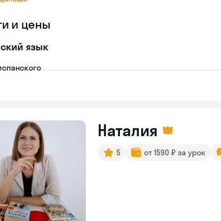
ги и цены
ский язык
испанского
Наталия
5
от 1590 ₽ за урок