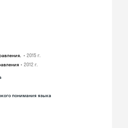
•
2015 г.
равления.
•
2012 г.
равления
а
окого понимания языка