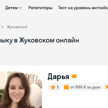
Детям
Репетиторы
Тест на уровень англий
Жуковский
зыку в Жуковском онлайн
Дарья
5
от 1590 ₽ за урок