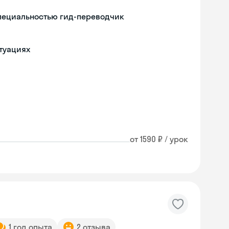
специальностью гид-переводчик
туациях
от 1590 ₽ / урок
1 год опыта
2 отзыва