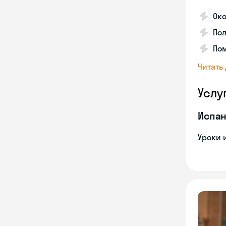
Око
Пол
Пом
Читать
Услу
Испан
Уроки 