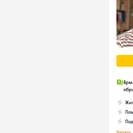
Арм
обр
Жил
Пом
Под
Читать