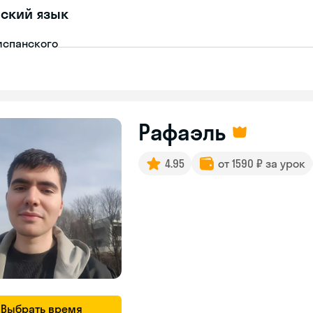
ский язык
испанского
Рафаэль
4.95
от 1590 ₽ за урок
Выбрать время