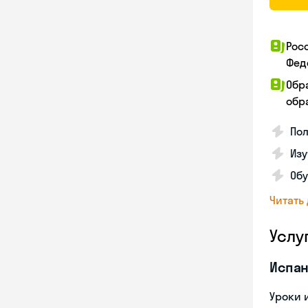
Рос
Фед
Обр
обра
Пол
Изу
Об
Читать
Услу
Испан
Уроки 