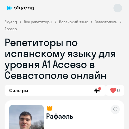
Skyeng
Все репетиторы
Испанский язык
Севастополь
Acceso
Репетиторы по
испанскому языку для
уровня A1 Acceso в
Севастополе онлайн
Skyeng Chat
online
Фильтры
0
Рафаэль