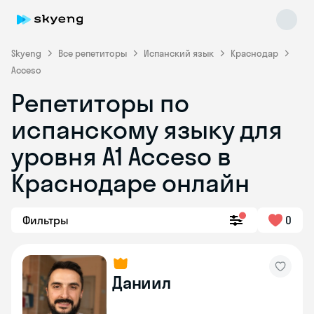
Skyeng
Все репетиторы
Испанский язык
Краснодар
Acceso
Репетиторы по
испанскому языку для
уровня A1 Acceso в
Краснодаре онлайн
Skyeng Chat
online
Фильтры
0
Даниил