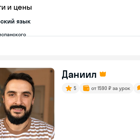
ги и цены
ский язык
испанского
Даниил
5
от 1590 ₽ за урок