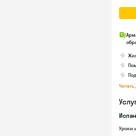
Арм
обр
Жил
Пом
Под
Читать
Услу
Испан
Уроки 