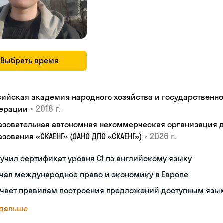
Выбрать время
сийская академия народного хозяйства и государственн
•
2016 г.
ерации
азовательная автономная некоммерческая организация 
•
2026 г.
зования «СКАЕНГ» (ОАНО ДПО «СКАЕНГ»)
учил сертификат уровня С1 по английскому языку
чал международное право и экономику в Европе
учает правилам построения предложений доступным язы
 дальше