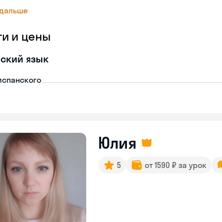
 дальше
ги и цены
ский язык
испанского
Юлия
5
от 1590 ₽ за урок