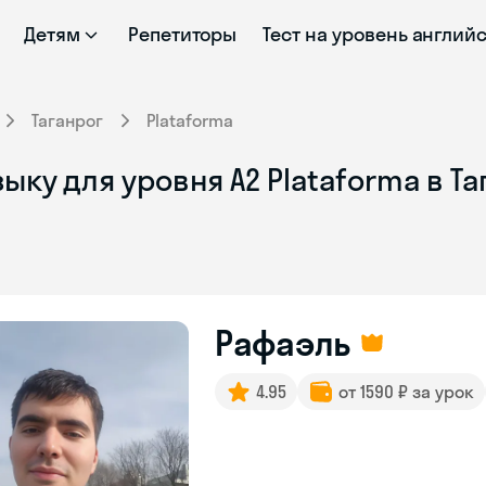
Детям
Репетиторы
Тест на уровень англий
Таганрог
Plataforma
ыку для уровня А2 Plataforma в Т
Рафаэль
4.95
от 1590 ₽ за урок