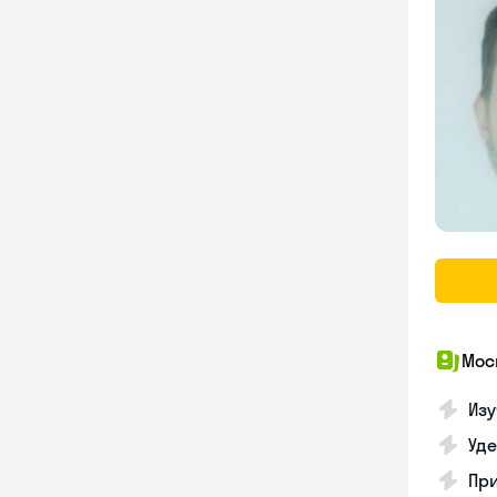
Мос
Изу
Уд
Пр