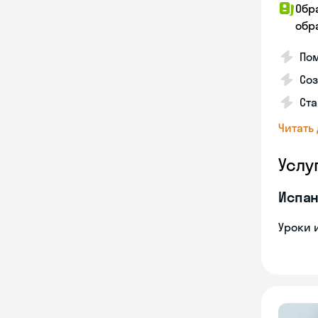
Обр
обра
Пом
Соз
Ста
Читать
Услу
Испан
Уроки 