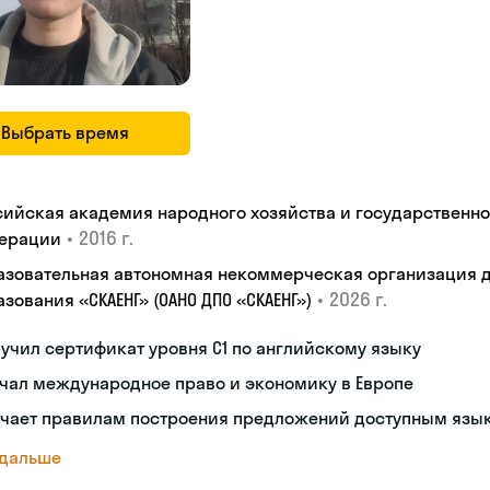
Выбрать время
сийская академия народного хозяйства и государственн
•
2016 г.
ерации
азовательная автономная некоммерческая организация 
•
2026 г.
зования «СКАЕНГ» (ОАНО ДПО «СКАЕНГ»)
учил сертификат уровня С1 по английскому языку
чал международное право и экономику в Европе
учает правилам построения предложений доступным язы
 дальше