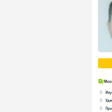
Мос
Изу
Уд
Пр