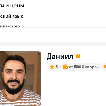
ги и цены
ский язык
испанского
Даниил
5
от 1590 ₽ за урок