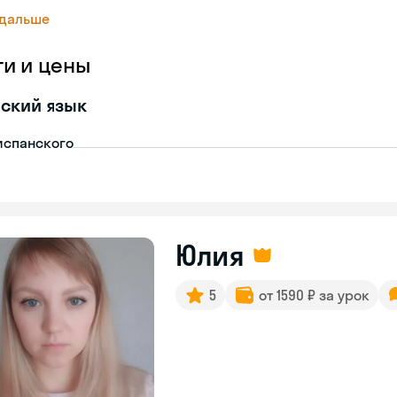
 дальше
ги и цены
ский язык
испанского
Юлия
5
от 1590 ₽ за урок