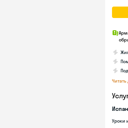
Арм
обр
Жил
Пом
Под
Читать
Услу
Испан
Уроки 