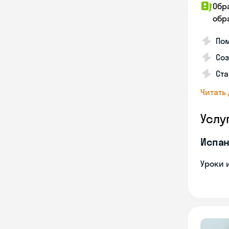
Обр
обра
Пом
Соз
Ста
Читать
Услу
Испан
Уроки 