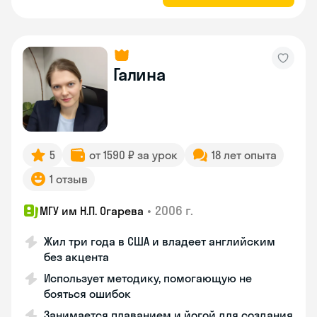
Галина
5
от 1590 ₽ за урок
18 лет опыта
1 отзыв
•
2006 г.
МГУ им Н.П. Огарева
Жил три года в США и владеет английским
без акцента
Использует методику, помогающую не
бояться ошибок
Занимается плаванием и йогой для создания