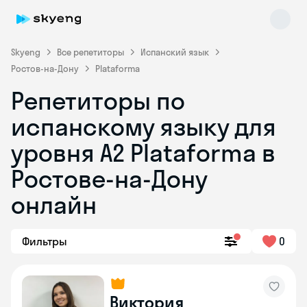
Skyeng
Все репетиторы
Испанский язык
Ростов-на-Дону
Plataforma
Репетиторы по
испанскому языку для
уровня А2 Plataforma в
Ростове-на-Дону
Skyeng Chat
online
онлайн
Фильтры
0
Виктория