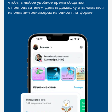
приложение
и Talks
чтобы в любое удобное время общаться
с преподавателем, делать домашку и заниматься
чтобы заниматься и изучать новые слова где
Групповые занятия для разговорной практики
на онлайн-тренажерах на одной платформе
и когда удобно
и индивидуальные встречи с преподавателями
со всего мира, чтобы общаться на английском
свободно