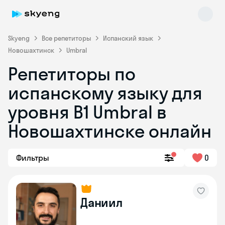
Skyeng
Все репетиторы
Испанский язык
Новошахтинск
Umbral
Репетиторы по
испанскому языку для
уровня В1 Umbral в
Новошахтинске онлайн
Skyeng Chat
online
Фильтры
0
Даниил