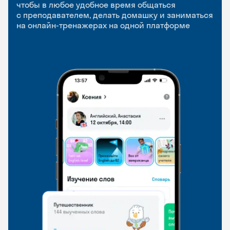
приложение
и Talks
чтобы в любое удобное время общаться
с преподавателем, делать домашку и заниматься
чтобы заниматься и изучать новые слова где
Групповые занятия для разговорной практики
на онлайн-тренажерах на одной платформе
и когда удобно
и индивидуальные встречи с преподавателями
со всего мира, чтобы общаться на английском
свободно