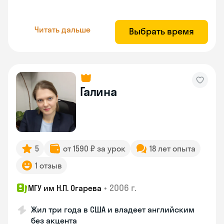
Читать дальше
Выбрать время
Галина
5
от 1590 ₽ за урок
18 лет опыта
1 отзыв
•
2006 г.
МГУ им Н.П. Огарева
Жил три года в США и владеет английским
без акцента