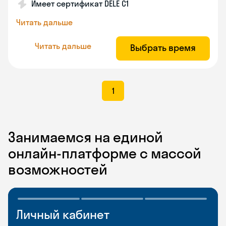
Имеет сертификат DELE C1
Читать дальше
Читать дальше
Выбрать время
1
Занимаемся на единой
онлайн-платформе с массой
возможностей
Личный кабинет
Мобильное
Разговорные клубы