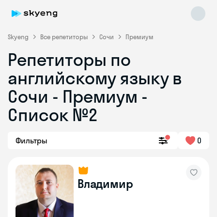
Skyeng
Все репетиторы
Сочи
Премиум
Репетиторы по
английскому языку в
Сочи - Премиум -
Список №2
Skyeng Chat
online
Фильтры
0
Владимир