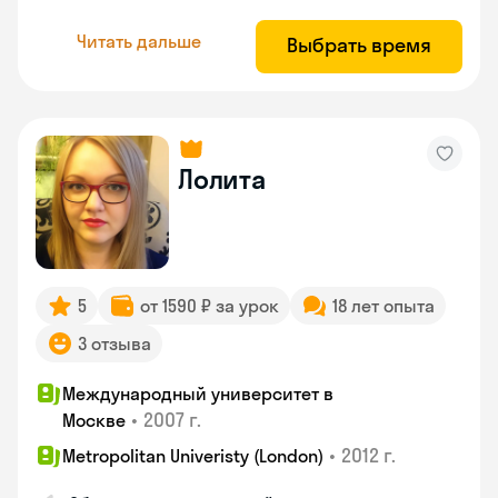
Читать дальше
Выбрать время
Лолита
5
от 1590 ₽ за урок
18 лет опыта
3 отзыва
Международный университет в
•
2007 г.
Москве
•
2012 г.
Metropolitan Univeristy (London)