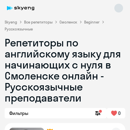
Skyeng
Все репетиторы
Смоленск
Beginner
Русскоязычные
Репетиторы по
английскому языку для
начинающих с нуля в
Смоленске онлайн -
Skyeng Chat
online
Русскоязычные
преподаватели
Фильтры
0