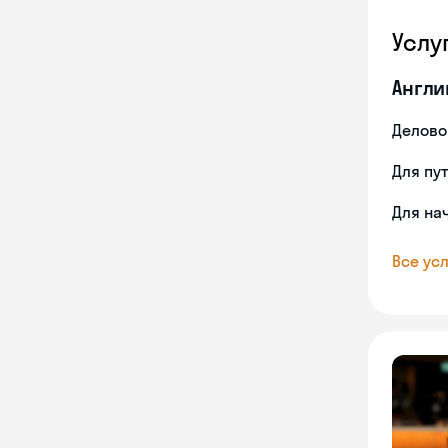
Услу
Англи
Делово
Для пу
Для на
Все усл