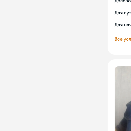
Делово
Для пу
Для на
Все усл