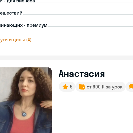
й - для бизнеса
тешествий
чинающих - премиум
уги и цены (4)
Анастасия
5
от 900 ₽ за урок