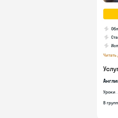
Об
Ста
Ис
Читать
Услу
Англи
Уроки
В груп