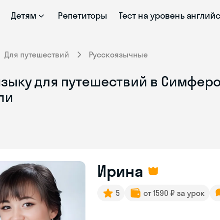
Детям
Репетиторы
Тест на уровень англий
Для путешествий
Русскоязычные
языку для путешествий в Симферо
ли
Ирина
5
от 1590 ₽ за урок