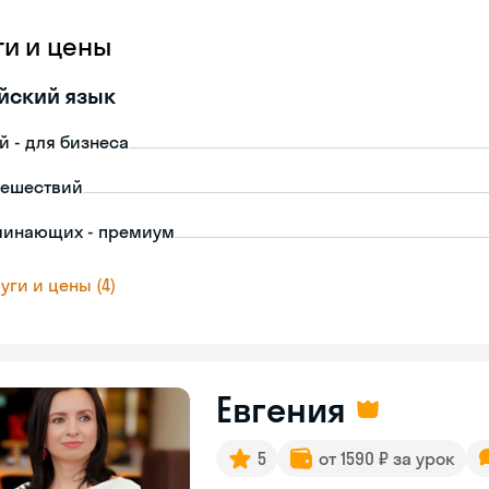
ги и цены
йский язык
й - для бизнеса
тешествий
чинающих - премиум
уги и цены (4)
Евгения
5
от 1590 ₽ за урок