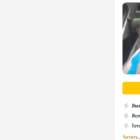
Име
Ис
Гот
Читать