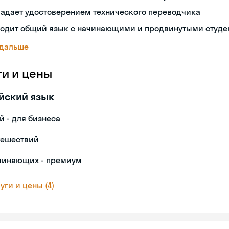
ладает удостоверением технического переводчика
ходит общий язык с начинающими и продвинутыми студе
 дальше
ги и цены
йский язык
й - для бизнеса
тешествий
чинающих - премиум
уги и цены (4)