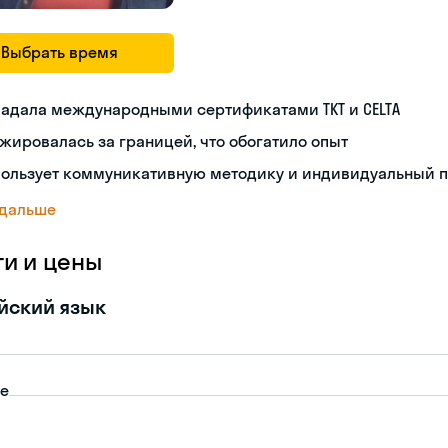
Выбрать время
ладала международными сертификатами TKT и CELTA
жировалась за границей, что обогатило опыт
пользует коммуникативную методику и индивидуальный 
 дальше
ги и цены
йский язык
пе