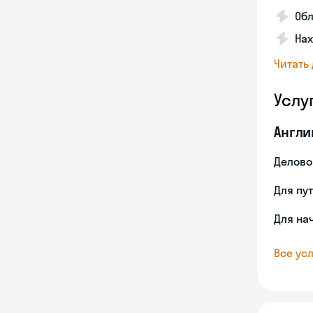
Об
На
Читать
Услу
Англи
Делово
Для пу
Для на
Все усл