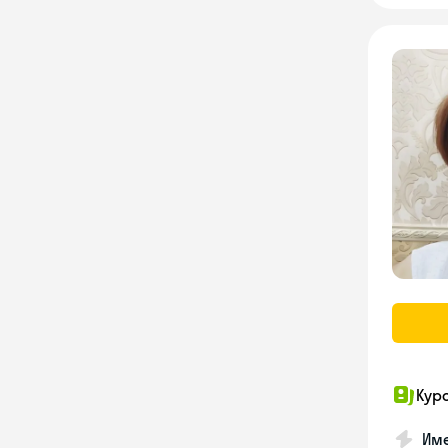
Кур
Име