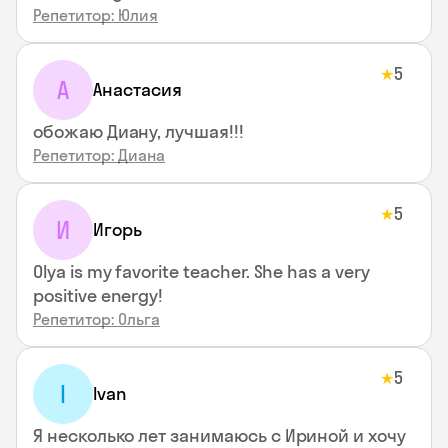
Репетитор: Юлия
5
★
А
Анастасия
обожаю Диану, лучшая!!!
Репетитор: Диана
5
★
И
Игорь
Olya is my favorite teacher. She has a very
positive energy!
Репетитор: Ольга
5
★
I
Ivan
Я несколько лет занимаюсь с Ириной и хочу