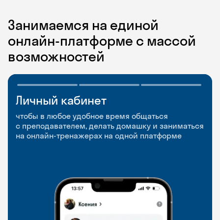
Занимаемся на единой
онлайн-платформе с массой
возможностей
Личный кабинет
Мобильное
Разговорные клубы
приложение
и Talks
чтобы в любое удобное время общаться
с преподавателем, делать домашку и заниматься
чтобы заниматься и изучать новые слова где
Групповые занятия для разговорной практики
на онлайн-тренажерах на одной платформе
и когда удобно
и индивидуальные встречи с преподавателями
со всего мира, чтобы общаться на английском
свободно