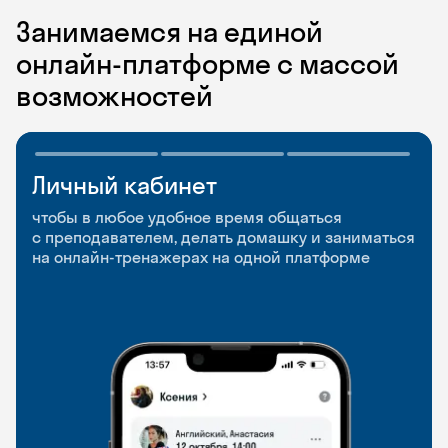
Занимаемся на единой
онлайн-платформе с массой
возможностей
Личный кабинет
Мобильное
Разговорные клубы
приложение
и Talks
чтобы в любое удобное время общаться
с преподавателем, делать домашку и заниматься
чтобы заниматься и изучать новые слова где
Групповые занятия для разговорной практики
на онлайн-тренажерах на одной платформе
и когда удобно
и индивидуальные встречи с преподавателями
со всего мира, чтобы общаться на английском
свободно