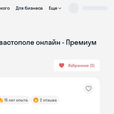
ского
Для бизнеса
Еще
евастополе онлайн - Премиум
Избранное
0
15 лет опыта
2 отзыва