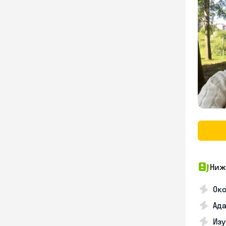
Ниж
Око
Ада
Изу