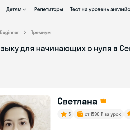
Детям
Репетиторы
Тест на уровень англий
Beginner
Премиум
зыку для начинающих с нуля в С
Светлана
5
от 1590 ₽ за урок