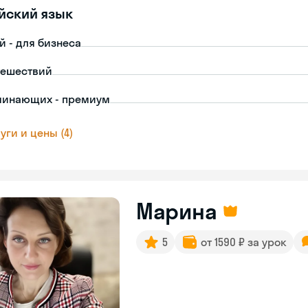
йский язык
й - для бизнеса
тешествий
чинающих - премиум
уги и цены (4)
Марина
5
от 1590 ₽ за урок