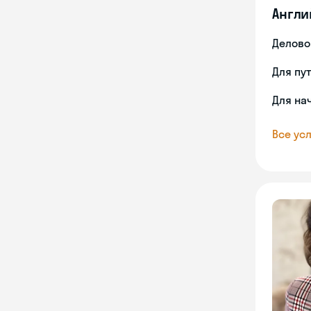
Англи
Делово
Для пу
Для на
Все усл