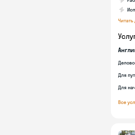
Ра
Ис
Читать
Услу
Англи
Делово
Для пу
Для на
Все усл