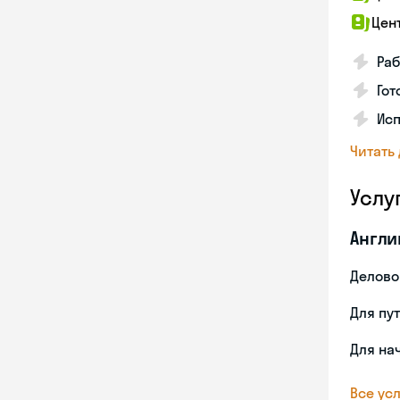
Цен
Раб
Гот
Ис
Читать
Услу
Англи
Делово
Для пу
Для на
Все усл