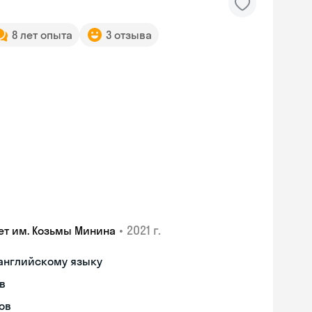
8 лет опыта
3 отзыва
•
2021 г.
ет им. Козьмы Минина
 английскому языку
в
Skyeng Chat
ов
online