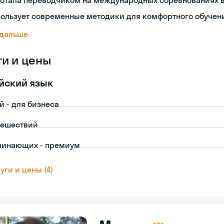
ботала переводчиком на международных соревнованиях в
пользует современные методики для комфортного обучен
 дальше
ги и цены
йский язык
й - для бизнеса
тешествий
чинающих - премиум
уги и цены (4)