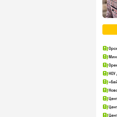
Орс
Мин
Оре
НОУ
«Ба
Нов
Цен
Цен
Цен