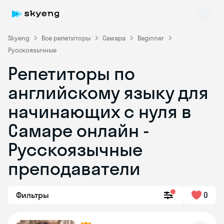
Skyeng
Все репетиторы
Самара
Beginner
Русскоязычные
Репетиторы по
английскому языку для
начинающих с нуля в
Самаре онлайн -
Skyeng Chat
online
Русскоязычные
преподаватели
Фильтры
0