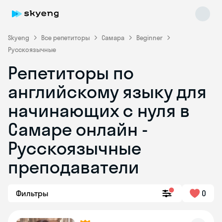
Skyeng
Все репетиторы
Самара
Beginner
Русскоязычные
Репетиторы по
английскому языку для
начинающих с нуля в
Самаре онлайн -
Skyeng Chat
online
Русскоязычные
преподаватели
Фильтры
0