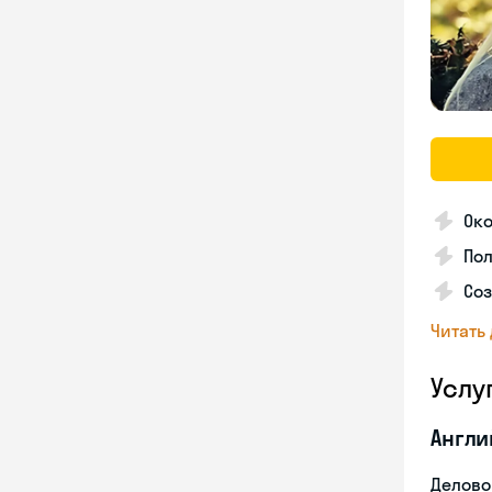
Ок
Пол
Со
Читать
Услу
Англи
Делово