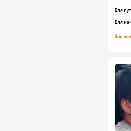
Для пу
Для на
Все усл