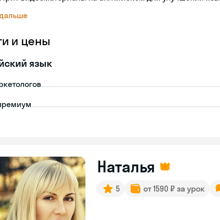
 дальше
ги и цены
йский язык
ркетологов
премиум
Наталья
5
от 1590 ₽ за урок