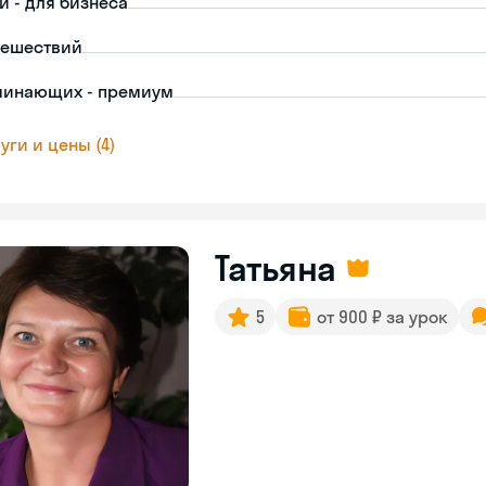
й - для бизнеса
тешествий
чинающих - премиум
уги и цены (4)
Татьяна
5
от 900 ₽ за урок