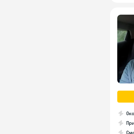
Око
При
См