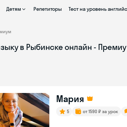
Детям
Репетиторы
Тест на уровень англий
миум
зыку в Рыбинске онлайн - Премиу
Мария
5
от 1590 ₽ за урок