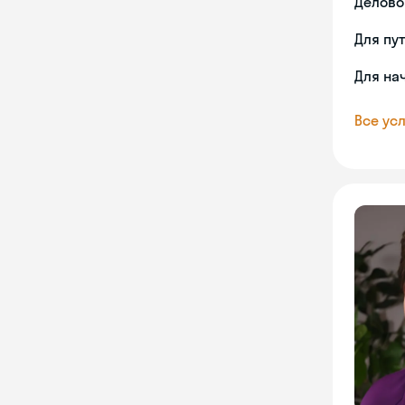
Делово
Для пу
Для на
Все усл