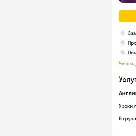
Зав
Пр
Пом
Читать
Услу
Англи
Уроки 
В груп