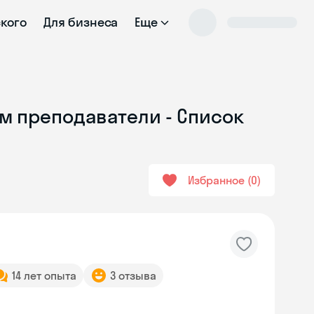
ского
Для бизнеса
Еще
м преподаватели - Список
Избранное
0
14 лет опыта
3 отзыва