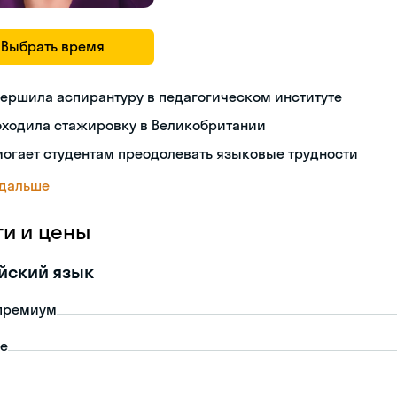
Выбрать время
ершила аспирантуру в педагогическом институте
оходила стажировку в Великобритании
огает студентам преодолевать языковые трудности
 дальше
ги и цены
йский язык
премиум
пе