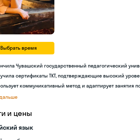
Выбрать время
ончила Чувашский государственный педагогический унив
лучила сертификаты TKT, подтверждающие высокий урове
ользует коммуникативный метод и адаптирует занятия п
 дальше
ги и цены
йский язык