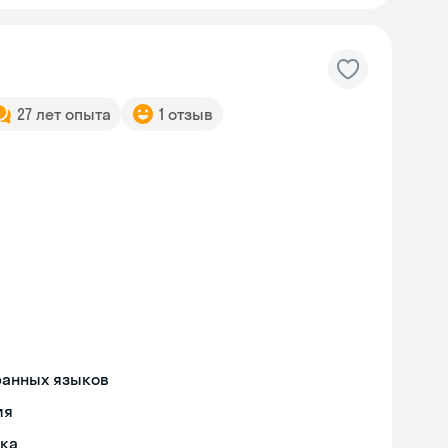
27 лет опыта
1 отзыв
ранных языков
ия
ыка