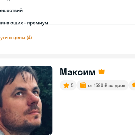
тешествий
чинающих - премиум
уги и цены (4)
Максим
5
от 1590 ₽ за урок