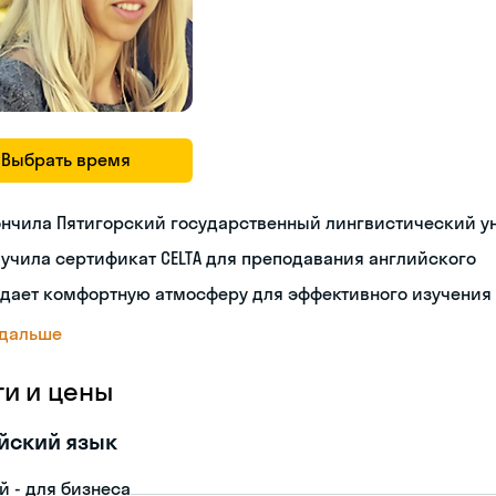
Выбрать время
ончила Пятигорский государственный лингвистический у
учила сертификат CELTA для преподавания английского
здает комфортную атмосферу для эффективного изучения
 дальше
ги и цены
йский язык
й - для бизнеса