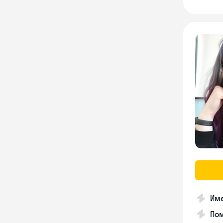
Им
Пом