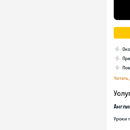
Око
Пр
Пом
Читать
Услу
Англи
Уроки 