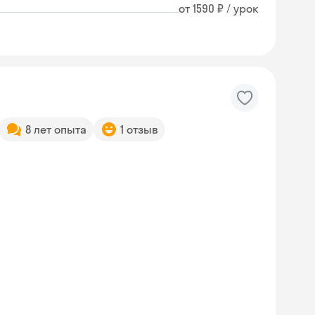
от 1590 ₽ / урок
8 лет опыта
1 отзыв
Skyeng Chat
online