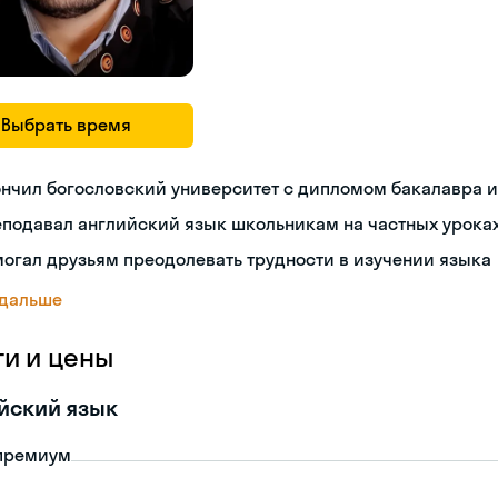
Выбрать время
нчил богословский университет с дипломом бакалавра и
еподавал английский язык школьникам на частных урока
огал друзьям преодолевать трудности в изучении языка
 дальше
ги и цены
йский язык
премиум