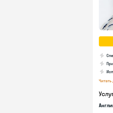
Спе
Пр
Исп
Читать
Услу
Англи