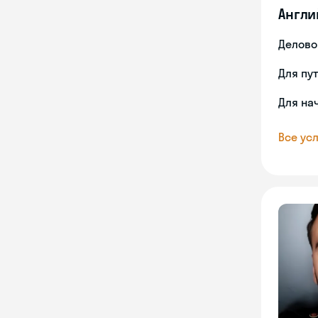
Англи
Делово
Для пу
Для на
Все усл