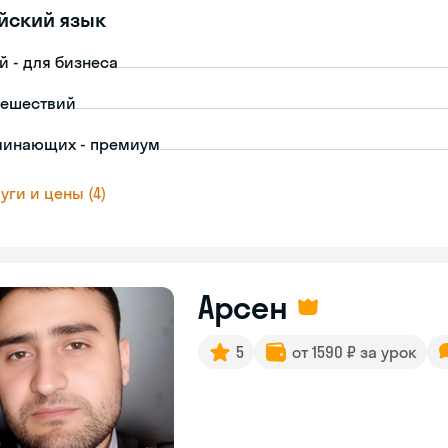
йский язык
й - для бизнеса
тешествий
чинающих - премиум
уги и цены (4)
Арсен
5
от 1590 ₽ за урок