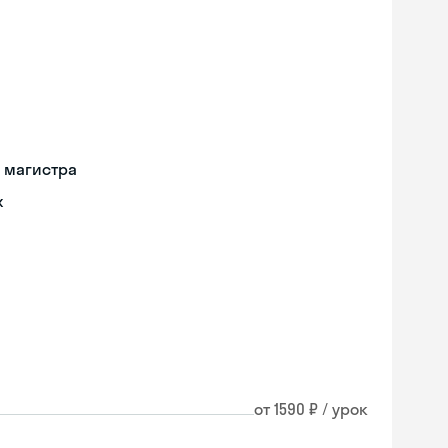
 магистра
х
от 1590 ₽ / урок