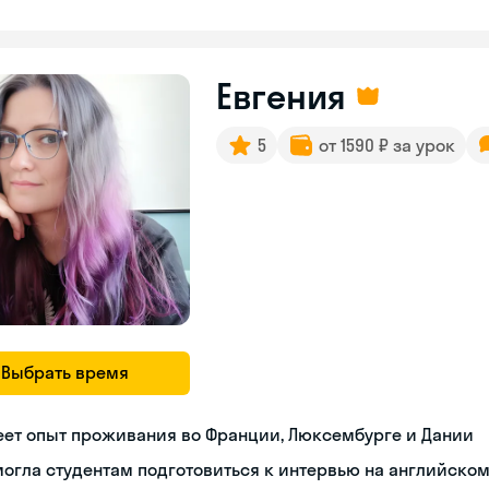
Евгения
5
от 1590 ₽ за урок
Выбрать время
еет опыт проживания во Франции, Люксембурге и Дании
огла студентам подготовиться к интервью на английско