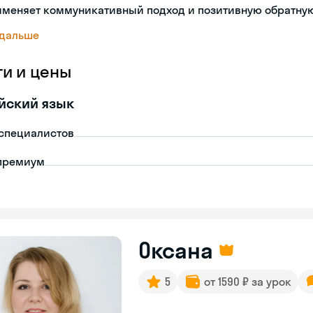
именяет коммуникативный подход и позитивную обратную
 дальше
ги и цены
йский язык
-специалистов
премиум
Оксана
5
от 1590 ₽ за урок