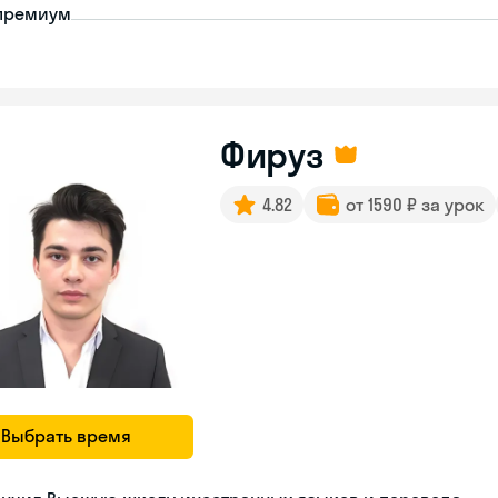
премиум
Фируз
4.82
от 1590 ₽ за урок
Выбрать время