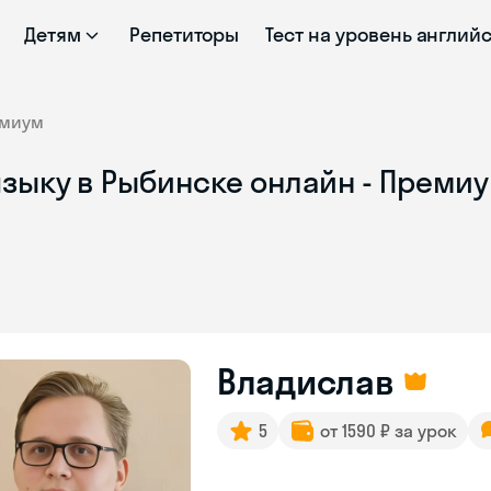
Детям
Репетиторы
Тест на уровень англий
миум
зыку в Рыбинске онлайн - Премиу
Владислав
5
от 1590 ₽ за урок