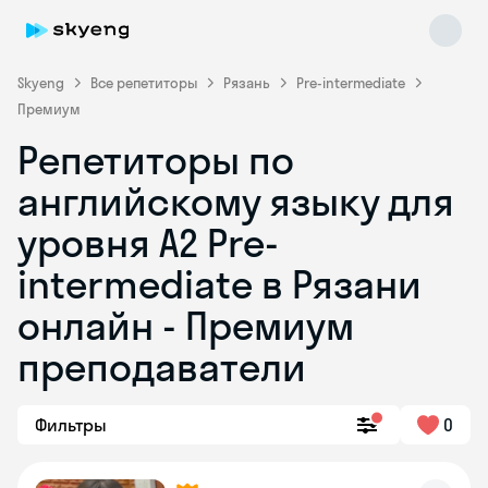
Skyeng
Все репетиторы
Рязань
Pre-intermediate
Премиум
Репетиторы по
английскому языку для
уровня A2 Pre-
intermediate в Рязани
Skyeng Chat
online
онлайн - Премиум
преподаватели
Фильтры
0