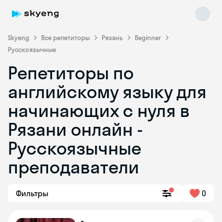
Skyeng
Все репетиторы
Рязань
Beginner
Русскоязычные
Репетиторы по
английскому языку для
начинающих с нуля в
Рязани онлайн -
Skyeng Chat
online
Русскоязычные
преподаватели
Фильтры
0