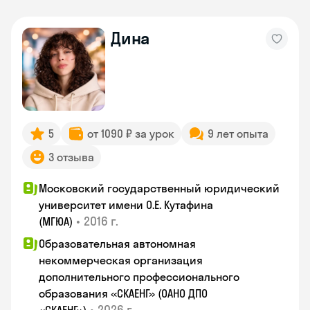
Дина
5
от 1090 ₽ за урок
9 лет опыта
3 отзыва
Московский государственный юридический
университет имени О.Е. Кутафина
•
2016 г.
(МГЮА)
Образовательная автономная
некоммерческая организация
дополнительного профессионального
образования «СКАЕНГ» (ОАНО ДПО
•
2026 г.