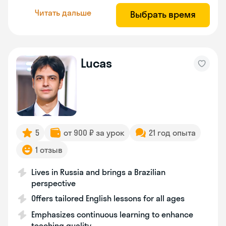
Читать дальше
Выбрать время
Lucas
5
от 900 ₽ за урок
21 год опыта
1 отзыв
Lives in Russia and brings a Brazilian
perspective
Offers tailored English lessons for all ages
Emphasizes continuous learning to enhance
teaching quality