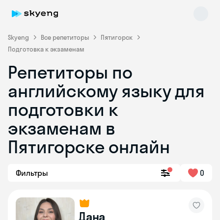
Skyeng
Все репетиторы
Пятигорск
Подготовка к экзаменам
Репетиторы по
английскому языку для
подготовки к
экзаменам в
Skyeng Chat
online
Пятигорске онлайн
Фильтры
0
Дана