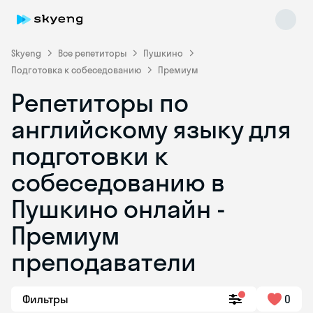
Skyeng
Все репетиторы
Пушкино
Подготовка к собеседованию
Премиум
Репетиторы по
английскому языку для
подготовки к
собеседованию в
Skyeng Chat
online
Пушкино онлайн -
Премиум
преподаватели
Фильтры
0