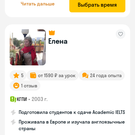
Читать дальше
Выбрать время
Елена
5
от 1590 ₽ за урок
24 года опыта
1 отзыв
•
2003 г.
КГПИ
Подготовила студентов к сдаче Academic IELTS
Проживала в Европе и изучала англоязычные
страны