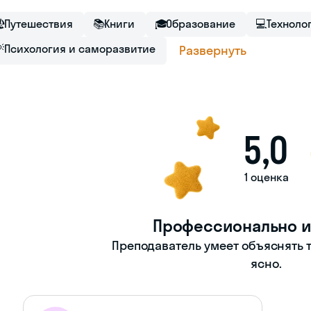

Путешествия
📚
Книги
🎓
Образование
💻
Техноло

Психология и саморазвитие
Развернуть
5,0
1 оценка
Профессионально и
Преподаватель умеет объяснять т
ясно.