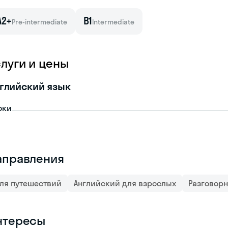
A2+
B1
Pre-intermediate
Intermediate
слуги и цены
глийский язык
оки
аправления
ля путешествий
Английский для взрослых
Разговор
нтересы