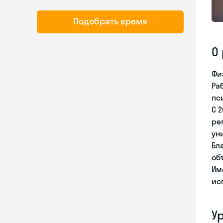
Подобрать время
О
Фи
Ра
пси
С 
ре
ун
Бл
об
Им
ис
У