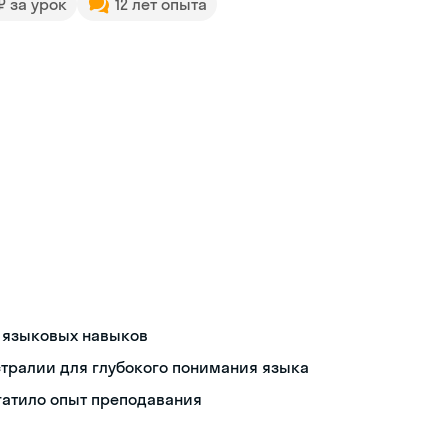
 ₽ за урок
12 лет опыта
я языковых навыков
тралии для глубокого понимания языка
огатило опыт преподавания