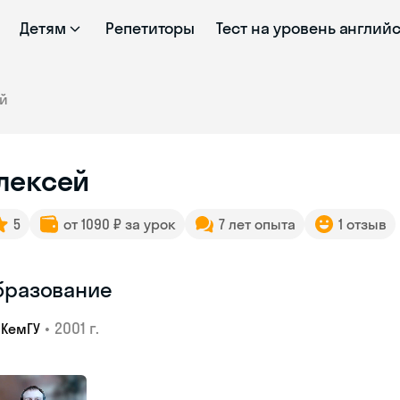
Детям
Репетиторы
Тест на уровень англий
ей
лексей
5
от 1090 ₽ за урок
7 лет опыта
1 отзыв
бразование
•
2001 г.
КемГУ