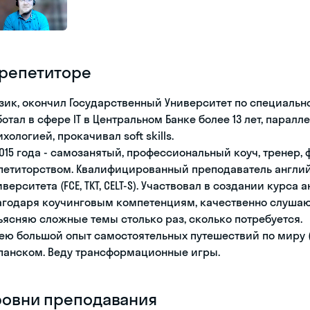
 репетиторе
зик, окончил Государственный Университет по специальн
ботал в сфере IT в Центральном Банке более 13 лет, пара
хологией, прокачивал soft skills.
2015 года - самозанятый, профессиональный коуч, тренер, 
петиторством. Квалифицированный преподаватель англи
иверситета (FCE, TKT, CELT-S). Участвовал в создании курс
агодаря коучинговым компетенциям, качественно слушаю
ъясняю сложные темы столько раз, сколько потребуется.
ею большой опыт самостоятельных путешествий по миру (4
панском. Веду трансформационные игры.
ровни преподавания