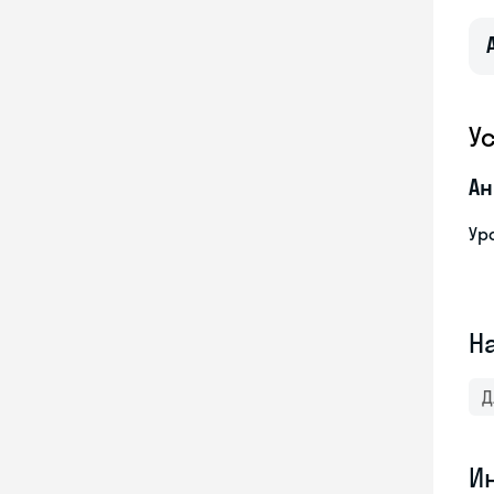
У
Ан
Ур
Н
Д
И