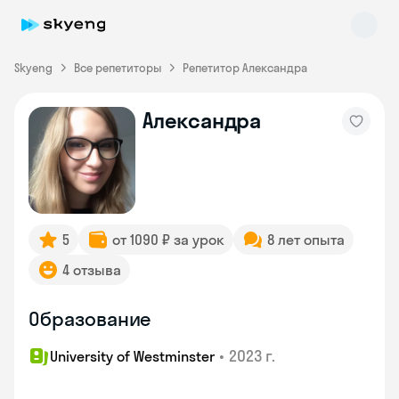
Skyeng
Все репетиторы
Репетитор Александра
Александра
Skyeng Chat
online
5
от 1090 ₽ за урок
8 лет опыта
4 отзыва
Образование
•
2023 г.
University of Westminster