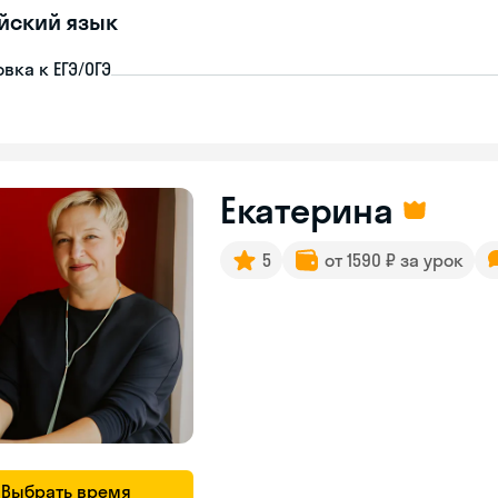
йский язык
вка к ЕГЭ/ОГЭ
Екатерина
5
от 1590 ₽ за урок
Выбрать время