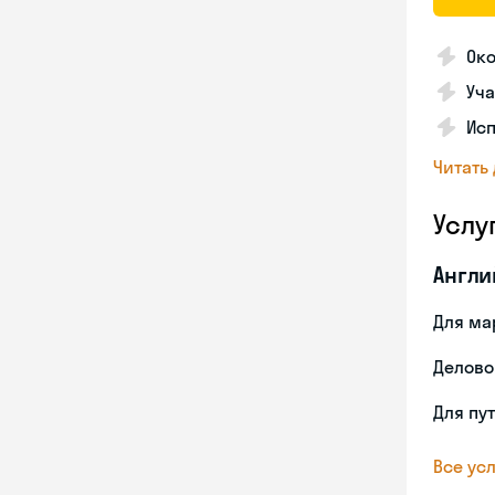
Ок
Уча
Ис
Читать
Услу
Англи
Для ма
Делово
Для пу
Все усл