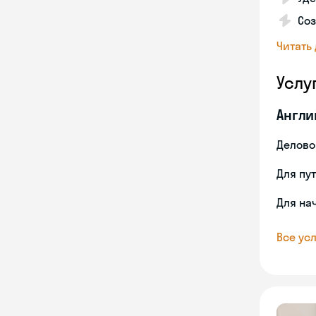
Со
Читать
Услу
Англи
Делово
Для пу
Для на
Все усл