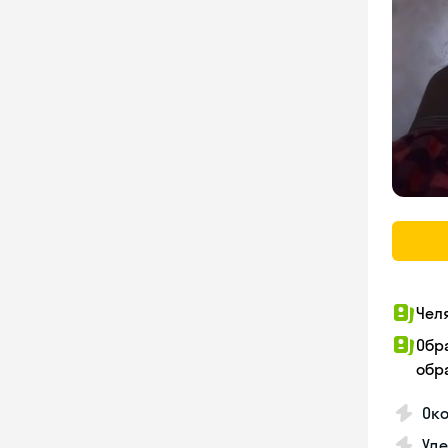
Чел
Обр
обра
Око
Уд