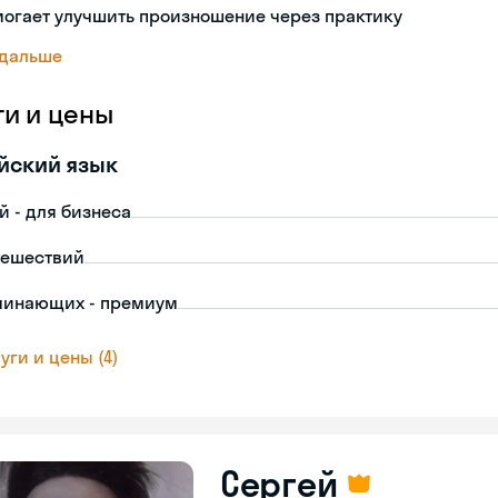
огает улучшить произношение через практику
 дальше
ги и цены
йский язык
й - для бизнеса
тешествий
чинающих - премиум
уги и цены (4)
Сергей