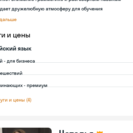
здает дружелюбную атмосферу для обучения
 дальше
ги и цены
йский язык
й - для бизнеса
тешествий
чинающих - премиум
уги и цены (4)