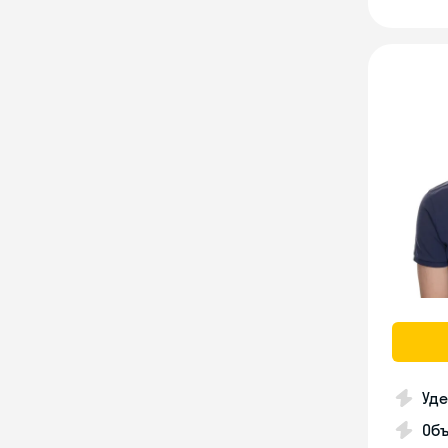
Уде
Об