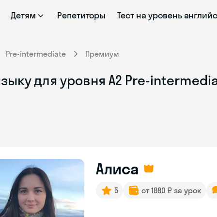
Детям
Репетиторы
Тест на уровень англий
Pre-intermediate
Премиум
зыку для уровня A2 Pre-intermedi
Алиса
5
от 1880 ₽ за урок