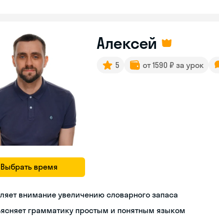
Алексей
5
от 1590 ₽ за урок
Выбрать время
ляет внимание увеличению словарного запаса
ъясняет грамматику простым и понятным языком