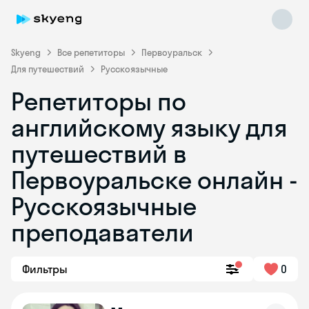
Skyeng
Все репетиторы
Первоуральск
Для путешествий
Русскоязычные
Репетиторы по
английскому языку для
путешествий в
Первоуральске онлайн -
Skyeng Chat
online
Русскоязычные
преподаватели
Фильтры
0