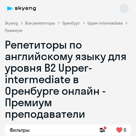
Skyeng
Все репетиторы
Оренбург
Upper-intermediate
Премиум
Репетиторы по
английскому языку для
уровня B2 Upper-
intermediate в
Skyeng Chat
online
Оренбурге онлайн -
Премиум
преподаватели
Фильтры
0