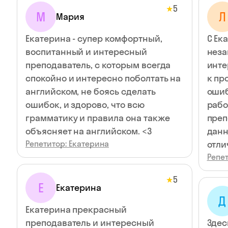
5
★
М
Л
Мария
Екатерина - супер комфортный,
С Ек
воспитанный и интересный
неза
преподаватель, с которым всегда
инте
спокойно и интересно поболтать на
к пр
английском, не боясь сделать
ошиб
ошибок, и здорово, что всю
рабо
грамматику и правила она также
преп
объясняет на английском. <3
данн
Репетитор: Екатерина
отли
Репет
5
★
Е
Екатерина
Д
Екатерина прекрасный
преподаватель и интересный
Здес