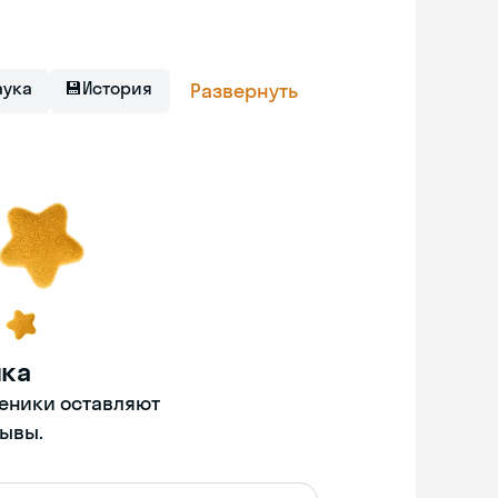
аука
💾
История
Развернуть
нка
ченики оставляют
ывы.