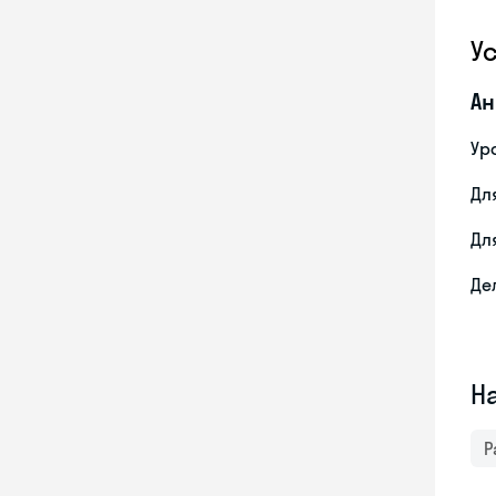
У
Ан
Ур
Дл
Дл
Де
Н
Р