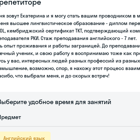
 репетиторе
ня зовут Екатерина и я могу стать вашим проводником в 
меня высшее лингвистическое образование - диплом пе
SOL, кембриджский сертификат TKT, подтверждающий ком
еподавателя РКИ. Стаж преподавания английского - 7 лет.
ть опыт проживания и работы заграницей. До преподаван
вечный ученик, и свою работу я воспринимаю тоже как про
усь у вас, интересных людей разных профессий из разных г
змышление, возможно, спор, я нахожу этот процесс вза
асибо, что выбрали меня, и до скорых встреч!
Выберите удобное время для занятий
Предмет
Английский язык