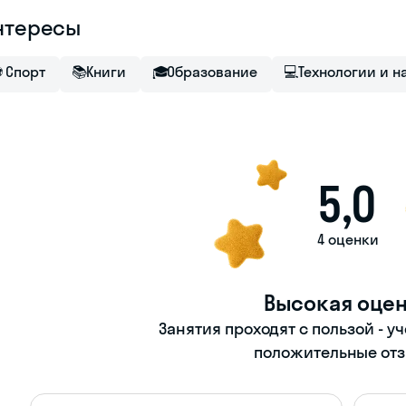
нтересы
⚽
Спорт
📚
Книги
🎓
Образование
💻
Технологии и н
5,0
4 оценки
Высокая оце
Занятия проходят с пользой - у
положительные отз