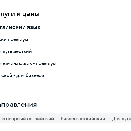
слуги и цены
глийский язык
оки премиум
я путешествий
я начинающих - премиум
ловой - для бизнеса
аправления
азговорный английский
Бизнес-английский
Для пут