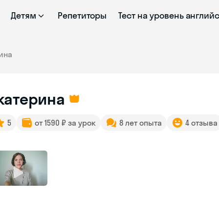
Детям
Репетиторы
Тест на уровень англий
ина
катерина
5
от 1590 ₽ за урок
8 лет опыта
4 отзыва