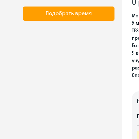
О
Подобрать время
Ме
У 
TE
пр
Ес
Я 
уч
ра
Сп