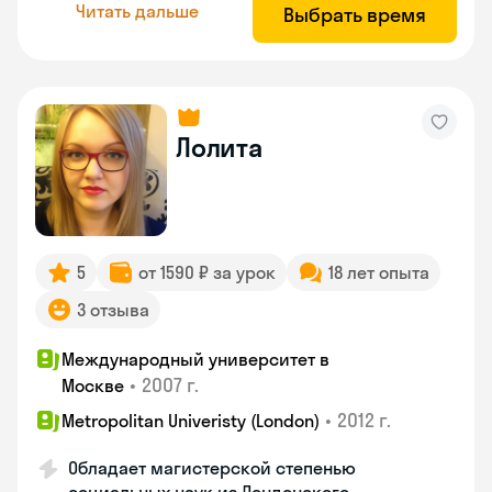
Читать дальше
Выбрать время
Лолита
5
от 1590 ₽ за урок
18 лет опыта
3 отзыва
Международный университет в
•
2007 г.
Москве
•
2012 г.
Metropolitan Univeristy (London)
Обладает магистерской степенью