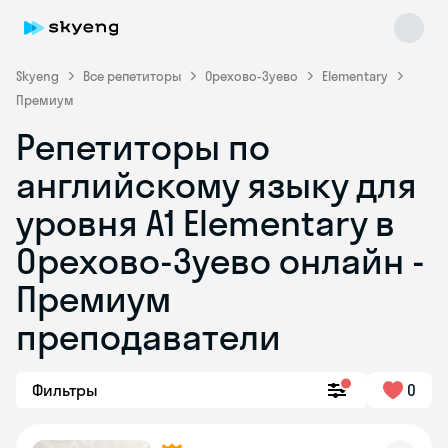
Skyeng
Все репетиторы
Орехово-Зуево
Elementary
Премиум
Репетиторы по
английскому языку для
уровня A1 Elementary в
Орехово-Зуево онлайн -
Skyeng Chat
online
Премиум
преподаватели
Фильтры
0