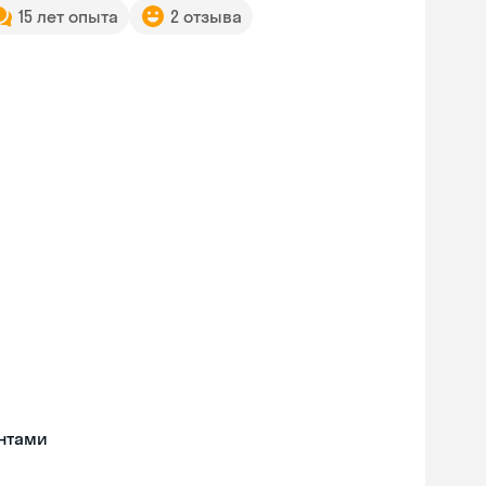
15 лет опыта
2 отзыва
нтами