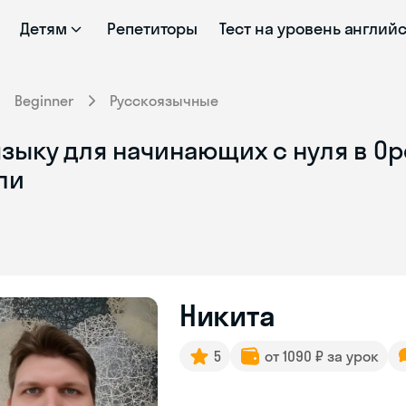
Детям
Репетиторы
Тест на уровень англий
Beginner
Русскоязычные
зыку для начинающих с нуля в Ор
ли
Никита
5
от 1090 ₽ за урок