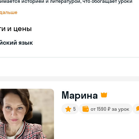
имается историей и литературой, что обогащает уроки
 дальше
ги и цены
йский язык
Марина
5
от 1590 ₽ за урок