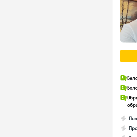
Бел
Бел
Обр
обра
По
Про