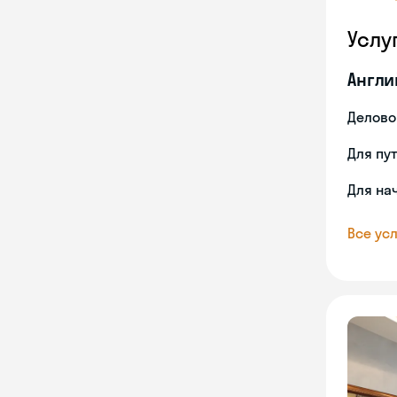
Услу
Англи
Делово
Для пу
Для на
Все усл