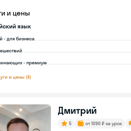
ги и цены
йский язык
й - для бизнеса
тешествий
чинающих - премиум
уги и цены (4)
Дмитрий
5
от 1090 ₽ за урок