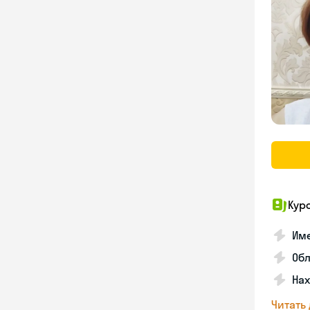
Кур
Име
Об
На
Читать