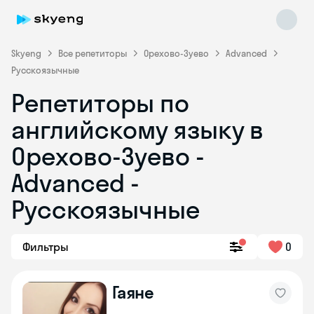
Skyeng
Все репетиторы
Орехово-Зуево
Advanced
Русскоязычные
Репетиторы по
английскому языку в
Орехово-Зуево -
Advanced -
Skyeng Chat
online
Русскоязычные
Фильтры
0
Гаяне