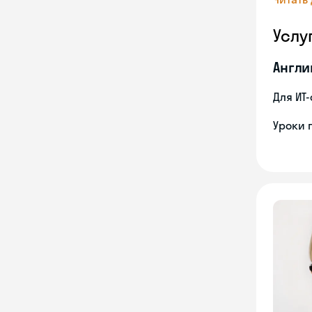
Услу
Англи
Для ИТ
Уроки 