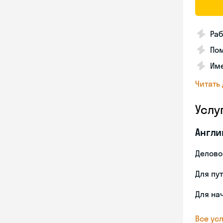
Раб
Пом
Им
Читать
Услу
Англи
Делово
Для пу
Для на
Все усл