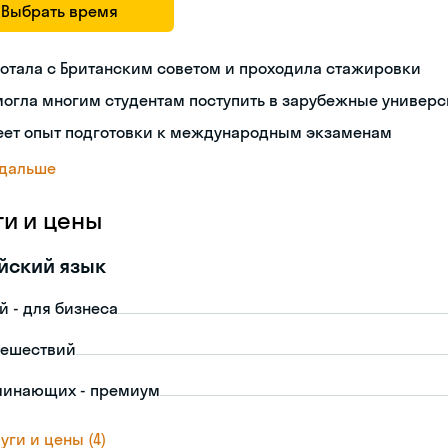
Выбрать время
отала с Британским советом и проходила стажировки
огла многим студентам поступить в зарубежные универс
еет опыт подготовки к международным экзаменам
 дальше
ги и цены
йский язык
й - для бизнеса
тешествий
чинающих - премиум
уги и цены (4)