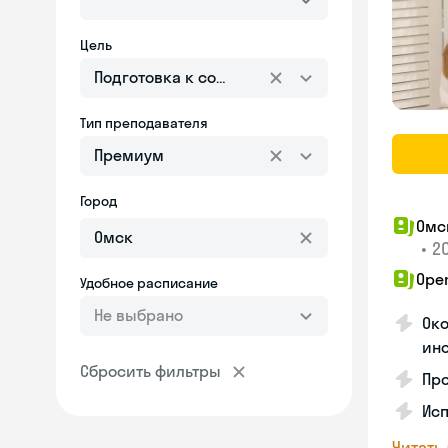
Цель
Подготовка к собеседованию
Тип преподавателя
Премиум
Город
Омс
•
20
Ope
Удобное расписание
Не выбрано
Око
ин
Сбросить фильтры
Пр
Исп
Читать