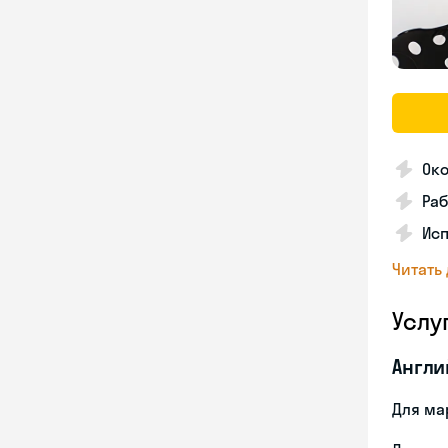
Око
Раб
Ис
Читать
Услу
Англи
Для ма