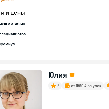
ги и цены
йский язык
-специалистов
премиум
Юлия
5
от 1590 ₽ за урок