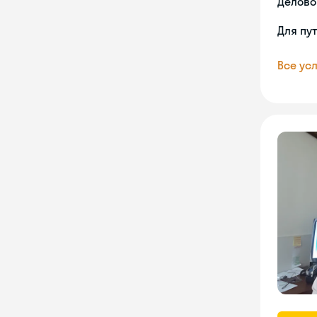
Делово
Для пу
Все усл