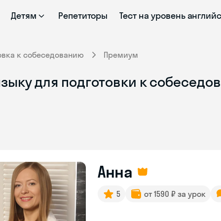
Детям
Репетиторы
Тест на уровень англий
овка к собеседованию
Премиум
зыку для подготовки к собеседов
Анна
5
от 1590 ₽ за урок