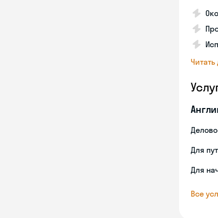
Око
Про
Исп
Читать
Услу
Англи
Делово
Для пу
Для на
Все усл