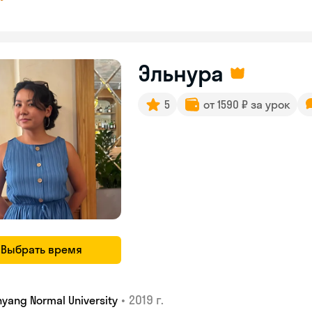
Эльнура
5
от 1590 ₽ за урок
Выбрать время
•
2019 г.
yang Normal University