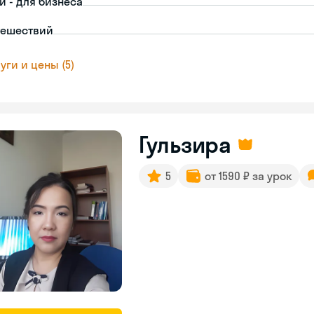
й - для бизнеса
тешествий
уги и цены (5)
Гульзира
5
от 1590 ₽ за урок