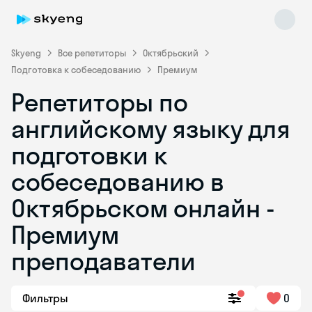
Skyeng
Все репетиторы
Октябрьский
Подготовка к собеседованию
Премиум
Репетиторы по
английскому языку для
подготовки к
собеседованию в
Skyeng Chat
online
Октябрьском онлайн -
Премиум
преподаватели
Фильтры
0