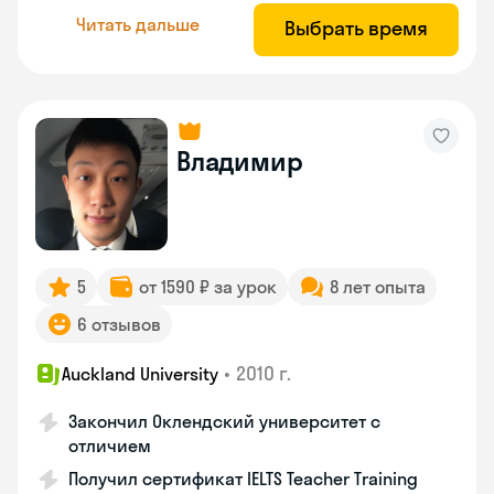
Читать дальше
Выбрать время
Владимир
5
от 1590 ₽ за урок
8 лет опыта
6 отзывов
•
2010 г.
Auckland University
Закончил Оклендский университет с
отличием
Получил сертификат IELTS Teacher Training