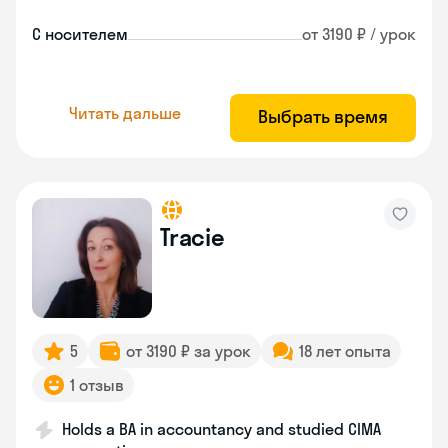
С носителем
от 3190 ₽ / урок
Читать дальше
Выбрать время
Tracie
5
от 3190 ₽ за урок
18 лет опыта
1 отзыв
Holds a BA in accountancy and studied CIMA