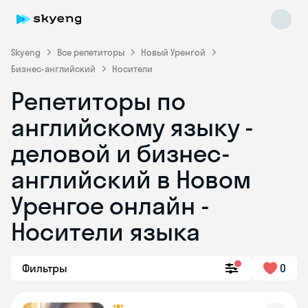
Skyeng
Все репетиторы
Новый Уренгой
Бизнес-английский
Носители
Репетиторы по
английскому языку -
деловой и бизнес-
английский в Новом
Skyeng Chat
online
Уренгое онлайн -
Носители языка
Фильтры
0